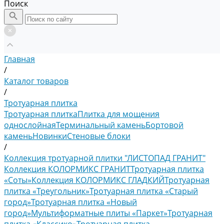
Поиск
Главная
/
Каталог товаров
/
Тротуарная плитка
Тротуарная плитка
Плитка для мощения
однослойная
Терминальный камень
Бортовой
камень
Новинки
Стеновые блоки
/
Коллекция тротуарной плитки "ЛИСТОПАД ГРАНИТ"
Коллекция КОЛОРМИКС ГРАНИТ
Тротуарная плитка
«Соты»
Коллекция КОЛОРМИКС ГЛАДКИЙ
Тротуарная
плитка «Треугольник»
Тротуарная плитка «Старый
город»
Тротуарная плитка «Новый
город»
Мультиформатные плиты «Паркет»
Тротуарная