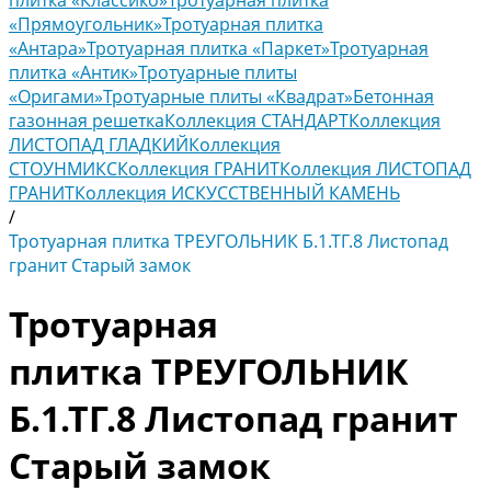
плитка «Классико»
Тротуарная плитка
«Прямоугольник»
Тротуарная плитка
«Антара»
Тротуарная плитка «Паркет»
Тротуарная
плитка «Антик»
Тротуарные плиты
«Оригами»
Тротуарные плиты «Квадрат»
Бетонная
газонная решетка
Коллекция СТАНДАРТ
Коллекция
ЛИСТОПАД ГЛАДКИЙ
Коллекция
СТОУНМИКС
Коллекция ГРАНИТ
Коллекция ЛИСТОПАД
ГРАНИТ
Коллекция ИСКУССТВЕННЫЙ КАМЕНЬ
/
Тротуарная плитка ТРЕУГОЛЬНИК Б.1.ТГ.8 Листопад
гранит Старый замок
Тротуарная
плитка ТРЕУГОЛЬНИК
Б.1.ТГ.8 Листопад гранит
Старый замок