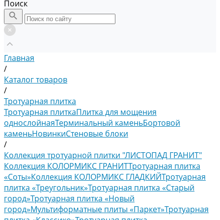
Поиск
Главная
/
Каталог товаров
/
Тротуарная плитка
Тротуарная плитка
Плитка для мощения
однослойная
Терминальный камень
Бортовой
камень
Новинки
Стеновые блоки
/
Коллекция тротуарной плитки "ЛИСТОПАД ГРАНИТ"
Коллекция КОЛОРМИКС ГРАНИТ
Тротуарная плитка
«Соты»
Коллекция КОЛОРМИКС ГЛАДКИЙ
Тротуарная
плитка «Треугольник»
Тротуарная плитка «Старый
город»
Тротуарная плитка «Новый
город»
Мультиформатные плиты «Паркет»
Тротуарная