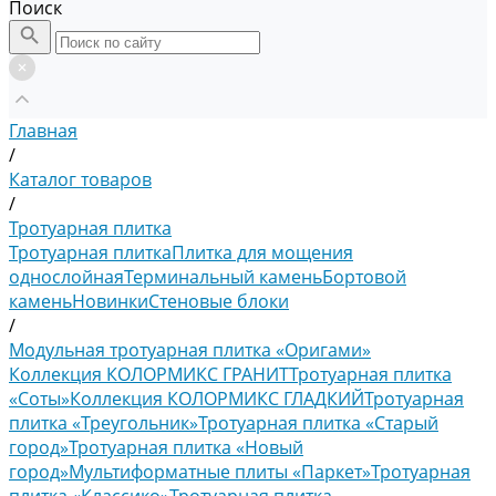
Поиск
Главная
/
Каталог товаров
/
Тротуарная плитка
Тротуарная плитка
Плитка для мощения
однослойная
Терминальный камень
Бортовой
камень
Новинки
Стеновые блоки
/
Модульная тротуарная плитка «Оригами»
Коллекция КОЛОРМИКС ГРАНИТ
Тротуарная плитка
«Соты»
Коллекция КОЛОРМИКС ГЛАДКИЙ
Тротуарная
плитка «Треугольник»
Тротуарная плитка «Старый
город»
Тротуарная плитка «Новый
город»
Мультиформатные плиты «Паркет»
Тротуарная