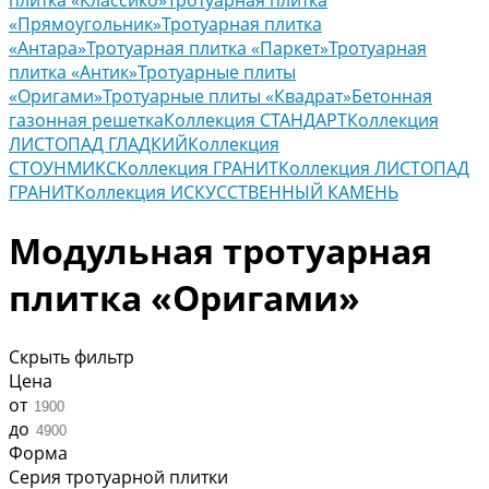
плитка «Классико»
Тротуарная плитка
«Прямоугольник»
Тротуарная плитка
«Антара»
Тротуарная плитка «Паркет»
Тротуарная
плитка «Антик»
Тротуарные плиты
«Оригами»
Тротуарные плиты «Квадрат»
Бетонная
газонная решетка
Коллекция СТАНДАРТ
Коллекция
ЛИСТОПАД ГЛАДКИЙ
Коллекция
СТОУНМИКС
Коллекция ГРАНИТ
Коллекция ЛИСТОПАД
ГРАНИТ
Коллекция ИСКУССТВЕННЫЙ КАМЕНЬ
Модульная тротуарная
плитка «Оригами»
Скрыть фильтр
Цена
от
до
Форма
Серия тротуарной плитки