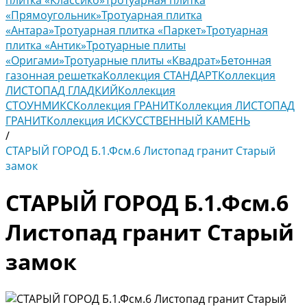
плитка «Классико»
Тротуарная плитка
«Прямоугольник»
Тротуарная плитка
«Антара»
Тротуарная плитка «Паркет»
Тротуарная
плитка «Антик»
Тротуарные плиты
«Оригами»
Тротуарные плиты «Квадрат»
Бетонная
газонная решетка
Коллекция СТАНДАРТ
Коллекция
ЛИСТОПАД ГЛАДКИЙ
Коллекция
СТОУНМИКС
Коллекция ГРАНИТ
Коллекция ЛИСТОПАД
ГРАНИТ
Коллекция ИСКУССТВЕННЫЙ КАМЕНЬ
/
СТАРЫЙ ГОРОД Б.1.Фсм.6 Листопад гранит Старый
замок
СТАРЫЙ ГОРОД Б.1.Фсм.6
Листопад гранит Старый
замок