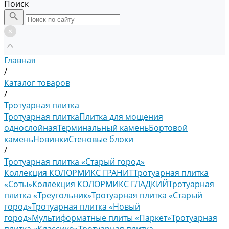
Поиск
Главная
/
Каталог товаров
/
Тротуарная плитка
Тротуарная плитка
Плитка для мощения
однослойная
Терминальный камень
Бортовой
камень
Новинки
Стеновые блоки
/
Тротуарная плитка «Старый город»
Коллекция КОЛОРМИКС ГРАНИТ
Тротуарная плитка
«Соты»
Коллекция КОЛОРМИКС ГЛАДКИЙ
Тротуарная
плитка «Треугольник»
Тротуарная плитка «Старый
город»
Тротуарная плитка «Новый
город»
Мультиформатные плиты «Паркет»
Тротуарная