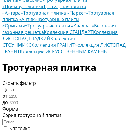
плитка «Классико»
Тротуарная плитка
«Прямоугольник»
Тротуарная плитка
«Антара»
Тротуарная плитка «Паркет»
Тротуарная
плитка «Антик»
Тротуарные плиты
«Оригами»
Тротуарные плиты «Квадрат»
Бетонная
газонная решетка
Коллекция СТАНДАРТ
Коллекция
ЛИСТОПАД ГЛАДКИЙ
Коллекция
СТОУНМИКС
Коллекция ГРАНИТ
Коллекция ЛИСТОПАД
ГРАНИТ
Коллекция ИСКУССТВЕННЫЙ КАМЕНЬ
Тротуарная плитка
Скрыть фильтр
Цена
от
до
Форма
Серия тротуарной плитки
Классико