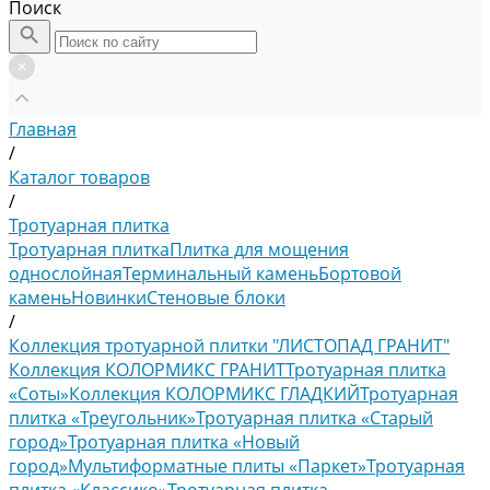
Поиск
Главная
/
Каталог товаров
/
Тротуарная плитка
Тротуарная плитка
Плитка для мощения
однослойная
Терминальный камень
Бортовой
камень
Новинки
Стеновые блоки
/
Коллекция тротуарной плитки "ЛИСТОПАД ГРАНИТ"
Коллекция КОЛОРМИКС ГРАНИТ
Тротуарная плитка
«Соты»
Коллекция КОЛОРМИКС ГЛАДКИЙ
Тротуарная
плитка «Треугольник»
Тротуарная плитка «Старый
город»
Тротуарная плитка «Новый
город»
Мультиформатные плиты «Паркет»
Тротуарная