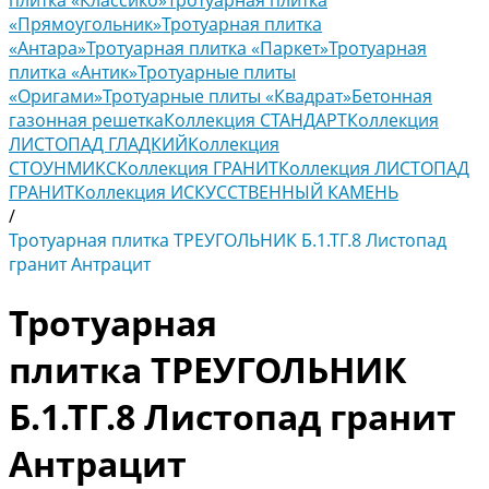
плитка «Классико»
Тротуарная плитка
«Прямоугольник»
Тротуарная плитка
«Антара»
Тротуарная плитка «Паркет»
Тротуарная
плитка «Антик»
Тротуарные плиты
«Оригами»
Тротуарные плиты «Квадрат»
Бетонная
газонная решетка
Коллекция СТАНДАРТ
Коллекция
ЛИСТОПАД ГЛАДКИЙ
Коллекция
СТОУНМИКС
Коллекция ГРАНИТ
Коллекция ЛИСТОПАД
ГРАНИТ
Коллекция ИСКУССТВЕННЫЙ КАМЕНЬ
/
Тротуарная плитка ТРЕУГОЛЬНИК Б.1.ТГ.8 Листопад
гранит Антрацит
Тротуарная
плитка ТРЕУГОЛЬНИК
Б.1.ТГ.8 Листопад гранит
Антрацит