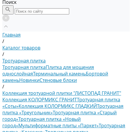
Поиск
Главная
/
Каталог товаров
/
Тротуарная плитка
Тротуарная плитка
Плитка для мощения
однослойная
Терминальный камень
Бортовой
камень
Новинки
Стеновые блоки
/
Коллекция тротуарной плитки "ЛИСТОПАД ГРАНИТ"
Коллекция КОЛОРМИКС ГРАНИТ
Тротуарная плитка
«Соты»
Коллекция КОЛОРМИКС ГЛАДКИЙ
Тротуарная
плитка «Треугольник»
Тротуарная плитка «Старый
город»
Тротуарная плитка «Новый
город»
Мультиформатные плиты «Паркет»
Тротуарная