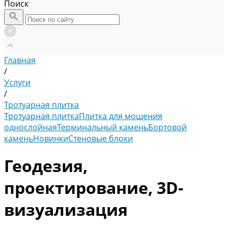
Поиск
Главная
/
Услуги
/
Тротуарная плитка
Тротуарная плитка
Плитка для мощения
однослойная
Терминальный камень
Бортовой
камень
Новинки
Стеновые блоки
Геодезия,
проектирование, 3D-
визуализация