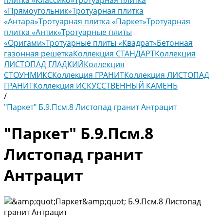
плитка «Классико»
Тротуарная плитка
«Прямоугольник»
Тротуарная плитка
«Антара»
Тротуарная плитка «Паркет»
Тротуарная
плитка «Антик»
Тротуарные плиты
«Оригами»
Тротуарные плиты «Квадрат»
Бетонная
газонная решетка
Коллекция СТАНДАРТ
Коллекция
ЛИСТОПАД ГЛАДКИЙ
Коллекция
СТОУНМИКС
Коллекция ГРАНИТ
Коллекция ЛИСТОПАД
ГРАНИТ
Коллекция ИСКУССТВЕННЫЙ КАМЕНЬ
/
"Паркет" Б.9.Псм.8 Листопад гранит Антрацит
"Паркет" Б.9.Псм.8
Листопад гранит
Антрацит