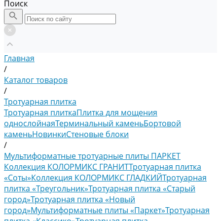
Поиск
Главная
/
Каталог товаров
/
Тротуарная плитка
Тротуарная плитка
Плитка для мощения
однослойная
Терминальный камень
Бортовой
камень
Новинки
Стеновые блоки
/
Мультиформатные тротуарные плиты ПАРКЕТ
Коллекция КОЛОРМИКС ГРАНИТ
Тротуарная плитка
«Соты»
Коллекция КОЛОРМИКС ГЛАДКИЙ
Тротуарная
плитка «Треугольник»
Тротуарная плитка «Старый
город»
Тротуарная плитка «Новый
город»
Мультиформатные плиты «Паркет»
Тротуарная