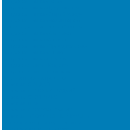
Тротуарная плитка «Соты»
Тротуарная плитка «Треугольник»
Тротуарная плитка «Старый город»
Тротуарная плитка «Новый город»
Мультиформатные плиты «Паркет»
Тротуарная плитка «Классико»
Тротуарная плитка «Антара»
Тротуарная плитка «Прямоугольник»
Тротуарная плитка «Антик»
Тротуарная плитка «Паркет»
Тротуарные плиты «Квадрат»
Тротуарные плиты «Оригами»
Бетонная газонная решетка
Коллекция СТАНДАРТ
Коллекция ЛИСТОПАД ГЛАДКИЙ
Коллекция СТОУНМИКС
Коллекция ГРАНИТ
Коллекция ЛИСТОПАД ГРАНИТ
Коллекция ИСКУССТВЕННЫЙ КАМЕНЬ
Плитка для мощения однослойная
Плитка для мощения «Квадрат»