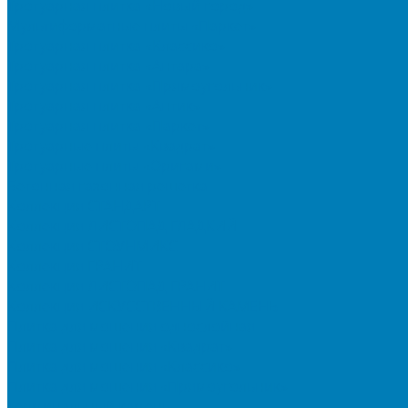
Тротуарная плитка «Новый город»
Мультиформатные плиты «Паркет»
Тротуарная плитка «Классико»
Тротуарная плитка «Антара»
Тротуарная плитка «Прямоугольник»
Тротуарная плитка «Антик»
Тротуарная плитка «Паркет»
Тротуарные плиты «Квадрат»
Тротуарные плиты «Оригами»
Бетонная газонная решетка
Коллекция СТАНДАРТ
Коллекция ЛИСТОПАД ГЛАДКИЙ
Коллекция СТОУНМИКС
Коллекция ГРАНИТ
Коллекция ЛИСТОПАД ГРАНИТ
Коллекция ИСКУССТВЕННЫЙ КАМЕНЬ
Плитка для мощения однослойная
Плитка для мощения «Квадрат»
Плитка для мощения «Классико»
Плитка для мощения «Прямоугольник»
Терминальный камень