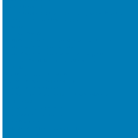
Бортовой камень
Бортовой камень (дорожные, тротуарные бордюры)
Бордюры садовые облегченные
Новинки
Стеновые блоки
Блоки бетонные стеновые и перегородочные
Блоки облицовочные гладкие
Блоки облицовочные с колотой фактурой
Колонные блоки и подпорный камень
Мощение
Укладка тротуарной плитки
Устройство дренажных систем
Устройство подпорных стен
Геодезия, проектирование, 3D-визуализация
О Компании
Технология производства
Лицензии и сертификаты
Фото объектов
Политика конфиденциальности
Сведения о работодателе