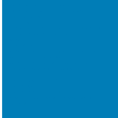
Плитка для мощения «Классико»
Плитка для мощения «Прямоугольник»
Терминальный камень
Бортовой камень
Бортовой камень (дорожные, тротуарные бордюры)
Бордюры садовые облегченные
Новинки
Стеновые блоки
Блоки бетонные стеновые и перегородочные
Блоки облицовочные гладкие
Блоки облицовочные с колотой фактурой
Колонные блоки и подпорный камень
Мощение
Укладка тротуарной плитки
Устройство дренажных систем
Устройство подпорных стен
Геодезия, проектирование, 3D-визуализация
О Компании
Технология производства
Лицензии и сертификаты