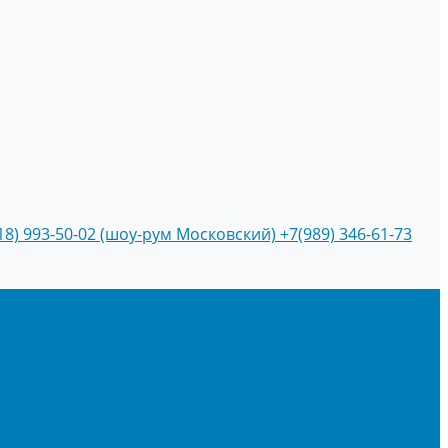
18) 993-50-02 (шоу-рум Московский)
+7(989) 346-61-73