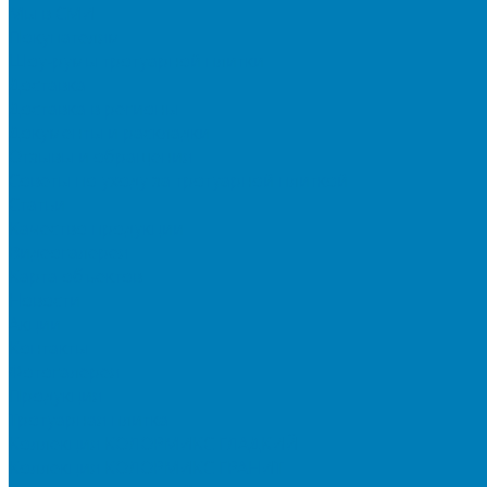
Мы в СМИ
Покупателям
Шоу-румы тротуарной плитки
Доставка
Доставка в регионы
Документы и раскладки
Отзывы и обращения
Советы по уходу за тротуарной плиткой
Статьи
Качество продукции
Видеогалерея
Карта объектов
Новости
Акции
Контакты
Фотогалерея
Продукция
Тротуарная плитка
Коллекция КОЛОРМИКС ГЛАДКИЙ
Коллекция КОЛОРМИКС ГРАНИТ