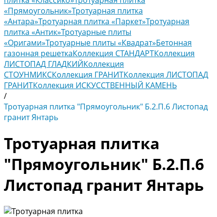
плитка «Классико»
Тротуарная плитка
«Прямоугольник»
Тротуарная плитка
«Антара»
Тротуарная плитка «Паркет»
Тротуарная
плитка «Антик»
Тротуарные плиты
«Оригами»
Тротуарные плиты «Квадрат»
Бетонная
газонная решетка
Коллекция СТАНДАРТ
Коллекция
ЛИСТОПАД ГЛАДКИЙ
Коллекция
СТОУНМИКС
Коллекция ГРАНИТ
Коллекция ЛИСТОПАД
ГРАНИТ
Коллекция ИСКУССТВЕННЫЙ КАМЕНЬ
/
Тротуарная плитка "Прямоугольник" Б.2.П.6 Листопад
гранит Янтарь
Тротуарная плитка
"Прямоугольник" Б.2.П.6
Листопад гранит Янтарь