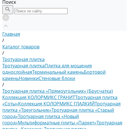
Поиск
Главная
/
Каталог товаров
/
Тротуарная плитка
Тротуарная плитка
Плитка для мощения
однослойная
Терминальный камень
Бортовой
камень
Новинки
Стеновые блоки
/
Тротуарная плитка «Прямоугольник» (Брусчатка)
Коллекция КОЛОРМИКС ГРАНИТ
Тротуарная плитка
«Соты»
Коллекция КОЛОРМИКС ГЛАДКИЙ
Тротуарная
плитка «Треугольник»
Тротуарная плитка «Старый
город»
Тротуарная плитка «Новый
город»
Мультиформатные плиты «Паркет»
Тротуарная