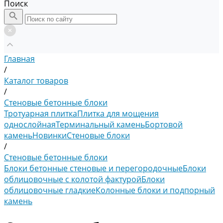
Поиск
Главная
/
Каталог товаров
/
Стеновые бетонные блоки
Тротуарная плитка
Плитка для мощения
однослойная
Терминальный камень
Бортовой
камень
Новинки
Стеновые блоки
/
Стеновые бетонные блоки
Блоки бетонные стеновые и перегородочные
Блоки
облицовочные с колотой фактурой
Блоки
облицовочные гладкие
Колонные блоки и подпорный
камень