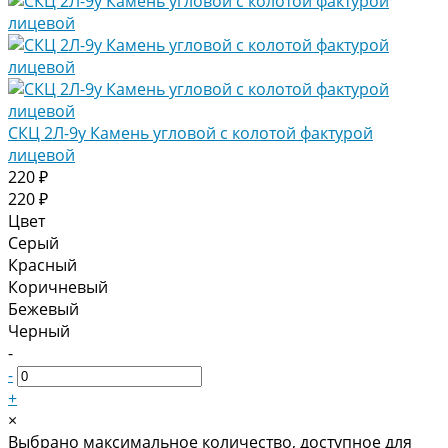
СКЦ 2Л-9у Камень угловой с колотой фактурой
лицевой
220 ₽
220 ₽
Цвет
Серый
Красный
Коричневый
Бежевый
Черный
-
-
+
×
Выбрано максимальное количество, доступное для