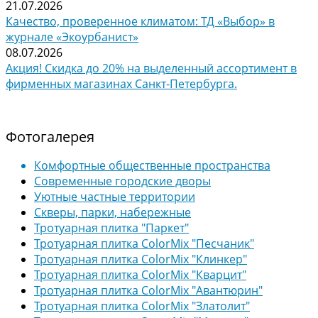
21.07.2026
Качество, проверенное климатом: ТД «Выбор» в
журнале «Экоурбанист»
08.07.2026
Акция! Скидка до 20% на выделенный ассортимент в
фирменных магазинах Санкт-Петербурга.
Фотогалерея
Комфортные общественные пространства
Современные городские дворы
Уютные частные территории
Скверы, парки, набережные
Тротуарная плитка "Паркет"
Тротуарная плитка ColorMix "Песчаник"
Тротуарная плитка ColorMix "Клинкер"
Тротуарная плитка ColorMix "Кварцит"
Тротуарная плитка ColorMix "Авантюрин"
Тротуарная плитка ColorMix "Златолит"