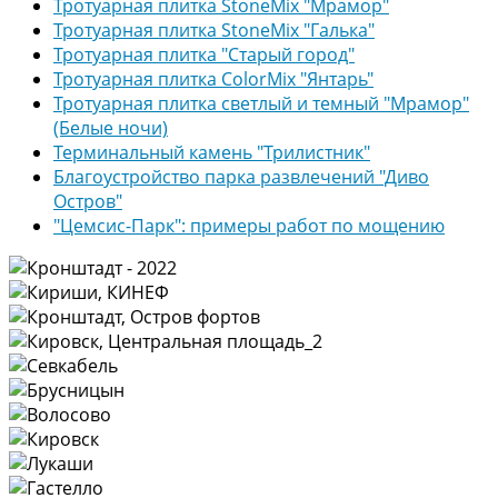
Тротуарная плитка StoneMix "Мрамор"
Тротуарная плитка StoneMix "Галька"
Тротуарная плитка "Старый город"
Тротуарная плитка ColorMix "Янтарь"
Тротуарная плитка светлый и темный "Мрамор"
(Белые ночи)
Терминальный камень "Трилистник"
Благоустройство парка развлечений "Диво
Остров"
"Цемсис-Парк": примеры работ по мощению