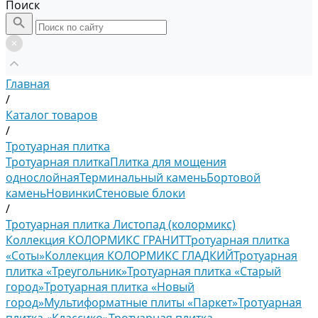
Поиск
Главная
/
Каталог товаров
/
Тротуарная плитка
Тротуарная плитка
Плитка для мощения
однослойная
Терминальный камень
Бортовой
камень
Новинки
Стеновые блоки
/
Тротуарная плитка Листопад (колормикс)
Коллекция КОЛОРМИКС ГРАНИТ
Тротуарная плитка
«Соты»
Коллекция КОЛОРМИКС ГЛАДКИЙ
Тротуарная
плитка «Треугольник»
Тротуарная плитка «Старый
город»
Тротуарная плитка «Новый
город»
Мультиформатные плиты «Паркет»
Тротуарная