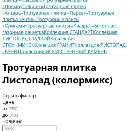
плитка «Классико»
Тротуарная плитка
«Прямоугольник»
Тротуарная плитка
«Антара»
Тротуарная плитка «Паркет»
Тротуарная
плитка «Антик»
Тротуарные плиты
«Оригами»
Тротуарные плиты «Квадрат»
Бетонная
газонная решетка
Коллекция СТАНДАРТ
Коллекция
ЛИСТОПАД ГЛАДКИЙ
Коллекция
СТОУНМИКС
Коллекция ГРАНИТ
Коллекция ЛИСТОПАД
ГРАНИТ
Коллекция ИСКУССТВЕННЫЙ КАМЕНЬ
Тротуарная плитка
Листопад (колормикс)
Скрыть фильтр
Цена
от
до
Наличие