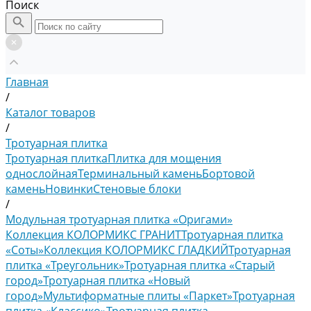
Поиск
Главная
/
Каталог товаров
/
Тротуарная плитка
Тротуарная плитка
Плитка для мощения
однослойная
Терминальный камень
Бортовой
камень
Новинки
Стеновые блоки
/
Модульная тротуарная плитка «Оригами»
Коллекция КОЛОРМИКС ГРАНИТ
Тротуарная плитка
«Соты»
Коллекция КОЛОРМИКС ГЛАДКИЙ
Тротуарная
плитка «Треугольник»
Тротуарная плитка «Старый
город»
Тротуарная плитка «Новый
город»
Мультиформатные плиты «Паркет»
Тротуарная