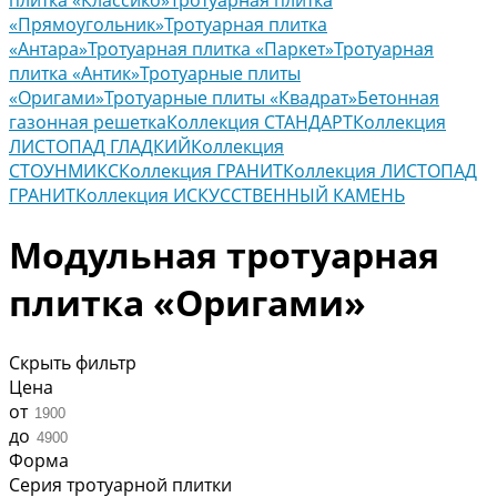
плитка «Классико»
Тротуарная плитка
«Прямоугольник»
Тротуарная плитка
«Антара»
Тротуарная плитка «Паркет»
Тротуарная
плитка «Антик»
Тротуарные плиты
«Оригами»
Тротуарные плиты «Квадрат»
Бетонная
газонная решетка
Коллекция СТАНДАРТ
Коллекция
ЛИСТОПАД ГЛАДКИЙ
Коллекция
СТОУНМИКС
Коллекция ГРАНИТ
Коллекция ЛИСТОПАД
ГРАНИТ
Коллекция ИСКУССТВЕННЫЙ КАМЕНЬ
Модульная тротуарная
плитка «Оригами»
Скрыть фильтр
Цена
от
до
Форма
Серия тротуарной плитки