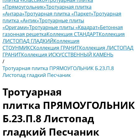
плитка «Классико»
Тротуарная плитка
«Прямоугольник»
Тротуарная плитка
«Антара»
Тротуарная плитка «Паркет»
Тротуарная
плитка «Антик»
Тротуарные плиты
«Оригами»
Тротуарные плиты «Квадрат»
Бетонная
газонная решетка
Коллекция СТАНДАРТ
Коллекция
ЛИСТОПАД ГЛАДКИЙ
Коллекция
СТОУНМИКС
Коллекция ГРАНИТ
Коллекция ЛИСТОПАД
ГРАНИТ
Коллекция ИСКУССТВЕННЫЙ КАМЕНЬ
/
Тротуарная плитка ПРЯМОУГОЛЬНИК Б.23.П.8
Листопад гладкий Песчаник
Тротуарная
плитка ПРЯМОУГОЛЬНИК
Б.23.П.8 Листопад
гладкий Песчаник