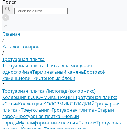
Поиск
Главная
/
Каталог товаров
/
Тротуарная плитка
Тротуарная плитка
Плитка для мощения
однослойная
Терминальный камень
Бортовой
камень
Новинки
Стеновые блоки
/
Тротуарная плитка Листопад (колормикс)
Коллекция КОЛОРМИКС ГРАНИТ
Тротуарная плитка
«Соты»
Коллекция КОЛОРМИКС ГЛАДКИЙ
Тротуарная
плитка «Треугольник»
Тротуарная плитка «Старый
город»
Тротуарная плитка «Новый
город»
Мультиформатные плиты «Паркет»
Тротуарная