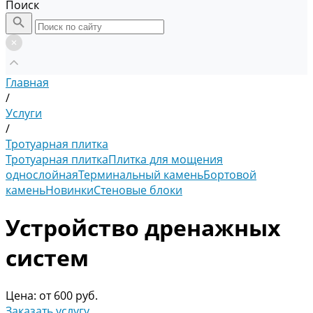
Поиск
Главная
/
Услуги
/
Тротуарная плитка
Тротуарная плитка
Плитка для мощения
однослойная
Терминальный камень
Бортовой
камень
Новинки
Стеновые блоки
Устройство дренажных
систем
Цена:
от 600 руб.
Заказать услугу