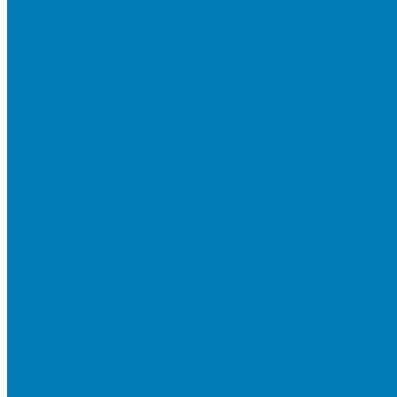
Тротуарная плитка «Новый город»
Мультиформатные плиты «Паркет»
Тротуарная плитка «Классико»
Тротуарная плитка «Антара»
Тротуарная плитка «Прямоугольник»
Тротуарная плитка «Антик»
Тротуарная плитка «Паркет»
Тротуарные плиты «Квадрат»
Тротуарные плиты «Оригами»
Бетонная газонная решетка
Коллекция СТАНДАРТ
Коллекция ЛИСТОПАД ГЛАДКИЙ
Коллекция СТОУНМИКС
Коллекция ГРАНИТ
Коллекция ЛИСТОПАД ГРАНИТ
Коллекция ИСКУССТВЕННЫЙ КАМЕНЬ
Плитка для мощения однослойная
Плитка для мощения «Квадрат»
Плитка для мощения «Классико»
Плитка для мощения «Прямоугольник»
Терминальный камень