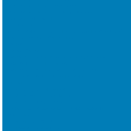
Плитка для мощения «Классико»
Плитка для мощения «Прямоугольник»
Терминальный камень
Бортовой камень
Бортовой камень (дорожные, тротуарные бордюры)
Бордюры садовые облегченные
Новинки
Стеновые блоки
Блоки бетонные стеновые и перегородочные
Блоки облицовочные гладкие
Блоки облицовочные с колотой фактурой
Колонные блоки и подпорный камень
Мощение
Укладка тротуарной плитки
Устройство дренажных систем
Устройство подпорных стен
Геодезия, проектирование, 3D-визуализация
О Компании
Технология производства
Лицензии и сертификаты