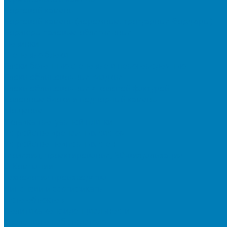
Бортовой камень
Бортовой камень (дорожные, тротуарные бордюры)
Бордюры садовые облегченные
Новинки
Стеновые блоки
Блоки бетонные стеновые и перегородочные
Блоки облицовочные гладкие
Блоки облицовочные с колотой фактурой
Колонные блоки и подпорный камень
Мощение
Укладка тротуарной плитки
Устройство дренажных систем
Устройство подпорных стен
Геодезия, проектирование, 3D-визуализация
О Компании
Технология производства
Лицензии и сертификаты
Фото объектов
Политика конфиденциальности
Сведения о работодателе