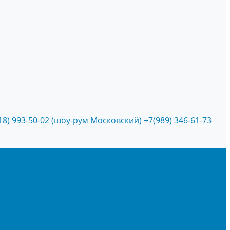
18) 993-50-02 (шоу-рум Московский)
+7(989) 346-61-73