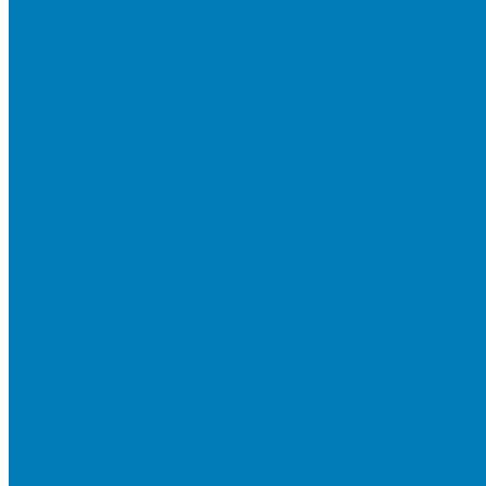
Тротуарная плитка «Соты»
Тротуарная плитка «Треугольник»
Тротуарная плитка «Старый город»
Тротуарная плитка «Новый город»
Мультиформатные плиты «Паркет»
Тротуарная плитка «Классико»
Тротуарная плитка «Антара»
Тротуарная плитка «Прямоугольник»
Тротуарная плитка «Антик»
Тротуарная плитка «Паркет»
Тротуарные плиты «Квадрат»
Тротуарные плиты «Оригами»
Бетонная газонная решетка
Коллекция СТАНДАРТ
Коллекция ЛИСТОПАД ГЛАДКИЙ
Коллекция СТОУНМИКС
Коллекция ГРАНИТ
Коллекция ЛИСТОПАД ГРАНИТ
Коллекция ИСКУССТВЕННЫЙ КАМЕНЬ
Плитка для мощения однослойная
Плитка для мощения «Квадрат»