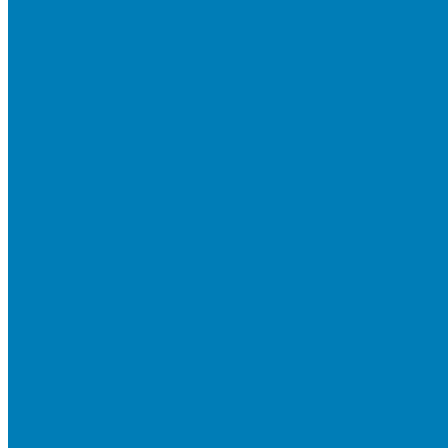
Мы в СМИ
Покупателям
Шоу-румы тротуарной плитки
Доставка
Доставка в регионы
Документы и раскладки
Отзывы и обращения
Советы по уходу за тротуарной плиткой
Статьи
Качество продукции
Видеогалерея
Карта объектов
Новости
Акции
Контакты
Фотогалерея
Продукция
Тротуарная плитка
Коллекция КОЛОРМИКС ГЛАДКИЙ
Коллекция КОЛОРМИКС ГРАНИТ