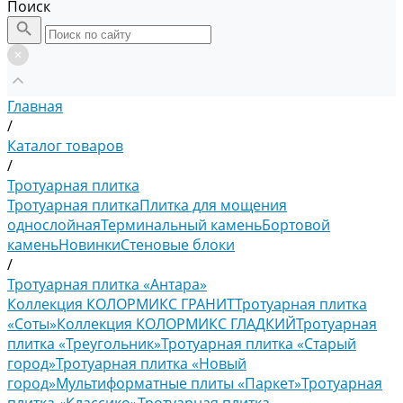
Поиск
Главная
/
Каталог товаров
/
Тротуарная плитка
Тротуарная плитка
Плитка для мощения
однослойная
Терминальный камень
Бортовой
камень
Новинки
Стеновые блоки
/
Тротуарная плитка «Антара»
Коллекция КОЛОРМИКС ГРАНИТ
Тротуарная плитка
«Соты»
Коллекция КОЛОРМИКС ГЛАДКИЙ
Тротуарная
плитка «Треугольник»
Тротуарная плитка «Старый
город»
Тротуарная плитка «Новый
город»
Мультиформатные плиты «Паркет»
Тротуарная