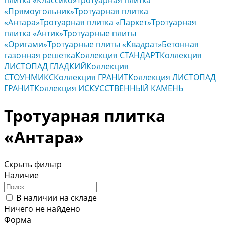
плитка «Классико»
Тротуарная плитка
«Прямоугольник»
Тротуарная плитка
«Антара»
Тротуарная плитка «Паркет»
Тротуарная
плитка «Антик»
Тротуарные плиты
«Оригами»
Тротуарные плиты «Квадрат»
Бетонная
газонная решетка
Коллекция СТАНДАРТ
Коллекция
ЛИСТОПАД ГЛАДКИЙ
Коллекция
СТОУНМИКС
Коллекция ГРАНИТ
Коллекция ЛИСТОПАД
ГРАНИТ
Коллекция ИСКУССТВЕННЫЙ КАМЕНЬ
Тротуарная плитка
«Антара»
Скрыть фильтр
Наличие
В наличии на складе
Ничего не найдено
Форма