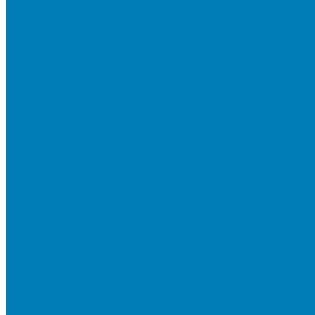
Плитка для мощения «Классико»
Плитка для мощения «Прямоугольник»
Терминальный камень
Бортовой камень
Бортовой камень (дорожные, тротуарные бордюры)
Бордюры садовые облегченные
Новинки
Стеновые блоки
Блоки бетонные стеновые и перегородочные
Блоки облицовочные гладкие
Блоки облицовочные с колотой фактурой
Колонные блоки и подпорный камень
Мощение
Укладка тротуарной плитки
Устройство дренажных систем
Устройство подпорных стен
Геодезия, проектирование, 3D-визуализация
О Компании
Технология производства
Лицензии и сертификаты