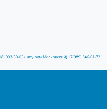
18) 993-50-02 (шоу-рум Московский)
+7(989) 346-61-73