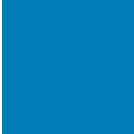
Мы в СМИ
Покупателям
Шоу-румы тротуарной плитки
Доставка
Доставка в регионы
Документы и раскладки
Отзывы и обращения
Советы по уходу за тротуарной плиткой
Статьи
Качество продукции
Видеогалерея
Карта объектов
Новости
Акции
Контакты
Фотогалерея
Продукция
Тротуарная плитка
Коллекция КОЛОРМИКС ГЛАДКИЙ
Коллекция КОЛОРМИКС ГРАНИТ