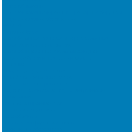
Бортовой камень
Бортовой камень (дорожные, тротуарные бордюры)
Бордюры садовые облегченные
Новинки
Стеновые блоки
Блоки бетонные стеновые и перегородочные
Блоки облицовочные гладкие
Блоки облицовочные с колотой фактурой
Колонные блоки и подпорный камень
Мощение
Укладка тротуарной плитки
Устройство дренажных систем
Устройство подпорных стен
Геодезия, проектирование, 3D-визуализация
О Компании
Технология производства
Лицензии и сертификаты
Фото объектов
Политика конфиденциальности
Сведения о работодателе