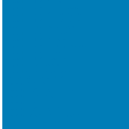
Тротуарная плитка «Соты»
Тротуарная плитка «Треугольник»
Тротуарная плитка «Старый город»
Тротуарная плитка «Новый город»
Мультиформатные плиты «Паркет»
Тротуарная плитка «Классико»
Тротуарная плитка «Антара»
Тротуарная плитка «Прямоугольник»
Тротуарная плитка «Антик»
Тротуарная плитка «Паркет»
Тротуарные плиты «Квадрат»
Тротуарные плиты «Оригами»
Бетонная газонная решетка
Коллекция СТАНДАРТ
Коллекция ЛИСТОПАД ГЛАДКИЙ
Коллекция СТОУНМИКС
Коллекция ГРАНИТ
Коллекция ЛИСТОПАД ГРАНИТ
Коллекция ИСКУССТВЕННЫЙ КАМЕНЬ
Плитка для мощения однослойная
Плитка для мощения «Квадрат»