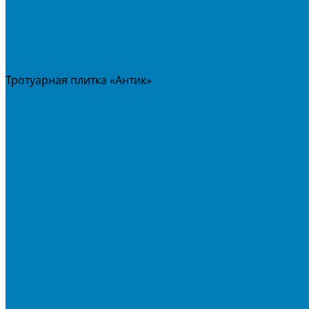
Тротуарная плитка «Новый город»
Мультиформатные плиты «Паркет»
Тротуарная плитка «Классико»
Тротуарная плитка «Антара»
Тротуарная плитка «Прямоугольник»
Тротуарная плитка «Антик»
Тротуарная плитка «Паркет»
Тротуарные плиты «Квадрат»
Тротуарные плиты «Оригами»
Бетонная газонная решетка
Коллекция СТАНДАРТ
Коллекция ЛИСТОПАД ГЛАДКИЙ
Коллекция СТОУНМИКС
Коллекция ГРАНИТ
Коллекция ЛИСТОПАД ГРАНИТ
Коллекция ИСКУССТВЕННЫЙ КАМЕНЬ
Плитка для мощения однослойная
Плитка для мощения «Квадрат»
Плитка для мощения «Классико»
Плитка для мощения «Прямоугольник»
Терминальный камень