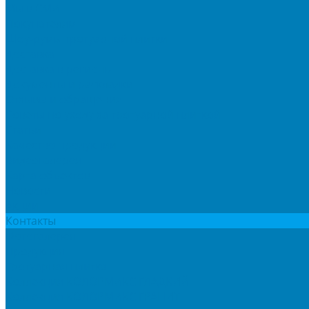
Мы в СМИ
Покупателям
Шоу-румы тротуарной плитки
Доставка
Доставка в регионы
Документы и раскладки
Отзывы и обращения
Советы по уходу за тротуарной плиткой
Статьи
Качество продукции
Видеогалерея
Карта объектов
Новости
Акции
Контакты
Фотогалерея
Продукция
Тротуарная плитка
Коллекция КОЛОРМИКС ГЛАДКИЙ
Коллекция КОЛОРМИКС ГРАНИТ