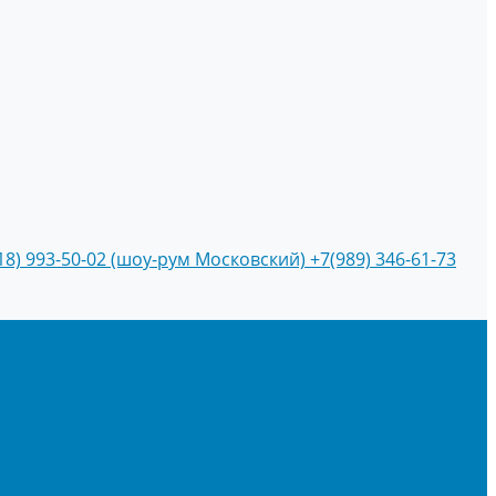
18) 993-50-02 (шоу-рум Московский)
+7(989) 346-61-73