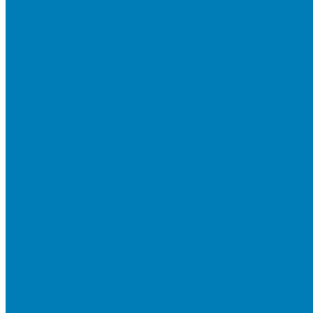
Бортовой камень
Бортовой камень (дорожные, тротуарные бордюры)
Бордюры садовые облегченные
Новинки
Стеновые блоки
Блоки бетонные стеновые и перегородочные
Блоки облицовочные гладкие
Блоки облицовочные с колотой фактурой
Колонные блоки и подпорный камень
Мощение
Укладка тротуарной плитки
Устройство дренажных систем
Устройство подпорных стен
Геодезия, проектирование, 3D-визуализация
О Компании
Технология производства
Лицензии и сертификаты
Фото объектов
Политика конфиденциальности
Сведения о работодателе