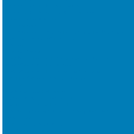
Плитка для мощения «Классико»
Плитка для мощения «Прямоугольник»
Терминальный камень
Бортовой камень
Бортовой камень (дорожные, тротуарные бордюры)
Бордюры садовые облегченные
Новинки
Стеновые блоки
Блоки бетонные стеновые и перегородочные
Блоки облицовочные гладкие
Блоки облицовочные с колотой фактурой
Колонные блоки и подпорный камень
Мощение
Укладка тротуарной плитки
Устройство дренажных систем
Устройство подпорных стен
Геодезия, проектирование, 3D-визуализация
О Компании
Технология производства
Лицензии и сертификаты