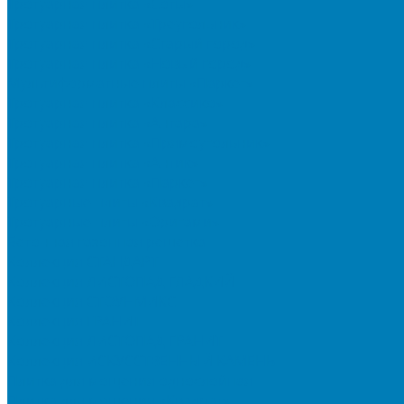
Тротуарная плитка «Соты»
Тротуарная плитка «Треугольник»
Тротуарная плитка «Старый город»
Тротуарная плитка «Новый город»
Мультиформатные плиты «Паркет»
Тротуарная плитка «Классико»
Тротуарная плитка «Антара»
Тротуарная плитка «Прямоугольник»
Тротуарная плитка «Антик»
Тротуарная плитка «Паркет»
Тротуарные плиты «Квадрат»
Тротуарные плиты «Оригами»
Бетонная газонная решетка
Коллекция СТАНДАРТ
Коллекция ЛИСТОПАД ГЛАДКИЙ
Коллекция СТОУНМИКС
Коллекция ГРАНИТ
Коллекция ЛИСТОПАД ГРАНИТ
Коллекция ИСКУССТВЕННЫЙ КАМЕНЬ
Плитка для мощения однослойная
Плитка для мощения «Квадрат»