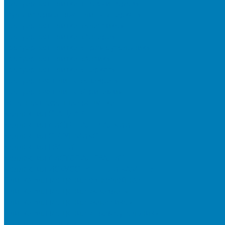
Тротуарная плитка «Новый город»
Мультиформатные плиты «Паркет»
Тротуарная плитка «Классико»
Тротуарная плитка «Антара»
Тротуарная плитка «Прямоугольник»
Тротуарная плитка «Антик»
Тротуарная плитка «Паркет»
Тротуарные плиты «Квадрат»
Тротуарные плиты «Оригами»
Бетонная газонная решетка
Коллекция СТАНДАРТ
Коллекция ЛИСТОПАД ГЛАДКИЙ
Коллекция СТОУНМИКС
Коллекция ГРАНИТ
Коллекция ЛИСТОПАД ГРАНИТ
Коллекция ИСКУССТВЕННЫЙ КАМЕНЬ
Плитка для мощения однослойная
Плитка для мощения «Квадрат»
Плитка для мощения «Классико»
Плитка для мощения «Прямоугольник»
Терминальный камень