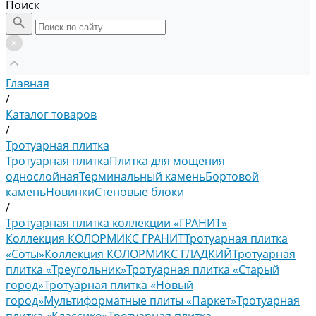
Поиск
Главная
/
Каталог товаров
/
Тротуарная плитка
Тротуарная плитка
Плитка для мощения
однослойная
Терминальный камень
Бортовой
камень
Новинки
Стеновые блоки
/
Тротуарная плитка коллекции «ГРАНИТ»
Коллекция КОЛОРМИКС ГРАНИТ
Тротуарная плитка
«Соты»
Коллекция КОЛОРМИКС ГЛАДКИЙ
Тротуарная
плитка «Треугольник»
Тротуарная плитка «Старый
город»
Тротуарная плитка «Новый
город»
Мультиформатные плиты «Паркет»
Тротуарная