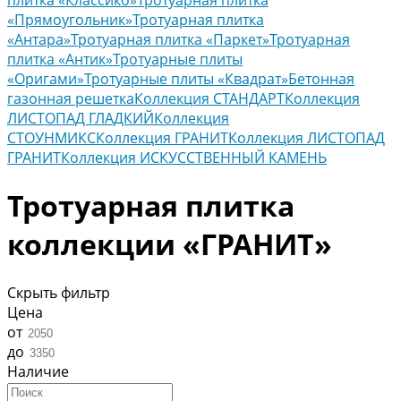
плитка «Классико»
Тротуарная плитка
«Прямоугольник»
Тротуарная плитка
«Антара»
Тротуарная плитка «Паркет»
Тротуарная
плитка «Антик»
Тротуарные плиты
«Оригами»
Тротуарные плиты «Квадрат»
Бетонная
газонная решетка
Коллекция СТАНДАРТ
Коллекция
ЛИСТОПАД ГЛАДКИЙ
Коллекция
СТОУНМИКС
Коллекция ГРАНИТ
Коллекция ЛИСТОПАД
ГРАНИТ
Коллекция ИСКУССТВЕННЫЙ КАМЕНЬ
Тротуарная плитка
коллекции «ГРАНИТ»
Скрыть фильтр
Цена
от
до
Наличие