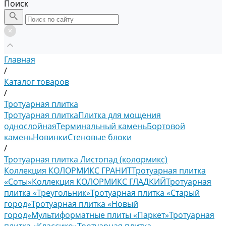
Поиск
Главная
/
Каталог товаров
/
Тротуарная плитка
Тротуарная плитка
Плитка для мощения
однослойная
Терминальный камень
Бортовой
камень
Новинки
Стеновые блоки
/
Тротуарная плитка Листопад (колормикс)
Коллекция КОЛОРМИКС ГРАНИТ
Тротуарная плитка
«Соты»
Коллекция КОЛОРМИКС ГЛАДКИЙ
Тротуарная
плитка «Треугольник»
Тротуарная плитка «Старый
город»
Тротуарная плитка «Новый
город»
Мультиформатные плиты «Паркет»
Тротуарная