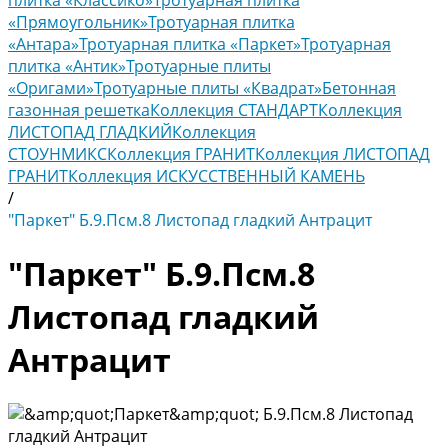
плитка «Классико»
Тротуарная плитка
«Прямоугольник»
Тротуарная плитка
«Антара»
Тротуарная плитка «Паркет»
Тротуарная
плитка «Антик»
Тротуарные плиты
«Оригами»
Тротуарные плиты «Квадрат»
Бетонная
газонная решетка
Коллекция СТАНДАРТ
Коллекция
ЛИСТОПАД ГЛАДКИЙ
Коллекция
СТОУНМИКС
Коллекция ГРАНИТ
Коллекция ЛИСТОПАД
ГРАНИТ
Коллекция ИСКУССТВЕННЫЙ КАМЕНЬ
/
"Паркет" Б.9.Псм.8 Листопад гладкий Антрацит
"Паркет" Б.9.Псм.8
Листопад гладкий
Антрацит