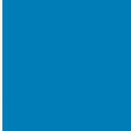
Плитка для мощения «Классико»
Плитка для мощения «Прямоугольник»
Терминальный камень
Бортовой камень
Бортовой камень (дорожные, тротуарные бордюры)
Бордюры садовые облегченные
Новинки
Стеновые блоки
Блоки бетонные стеновые и перегородочные
Блоки облицовочные гладкие
Блоки облицовочные с колотой фактурой
Колонные блоки и подпорный камень
Мощение
Укладка тротуарной плитки
Устройство дренажных систем
Устройство подпорных стен
Геодезия, проектирование, 3D-визуализация
О Компании
Технология производства
Лицензии и сертификаты