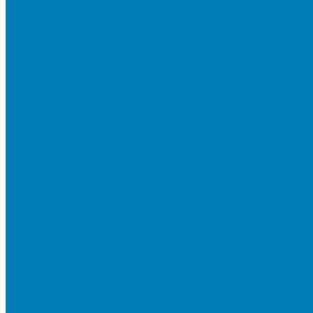
Тротуарная плитка «Соты»
Тротуарная плитка «Треугольник»
Тротуарная плитка «Старый город»
Тротуарная плитка «Новый город»
Мультиформатные плиты «Паркет»
Тротуарная плитка «Классико»
Тротуарная плитка «Антара»
Тротуарная плитка «Прямоугольник»
Тротуарная плитка «Антик»
Тротуарная плитка «Паркет»
Тротуарные плиты «Квадрат»
Тротуарные плиты «Оригами»
Бетонная газонная решетка
Коллекция СТАНДАРТ
Коллекция ЛИСТОПАД ГЛАДКИЙ
Коллекция СТОУНМИКС
Коллекция ГРАНИТ
Коллекция ЛИСТОПАД ГРАНИТ
Коллекция ИСКУССТВЕННЫЙ КАМЕНЬ
Плитка для мощения однослойная
Плитка для мощения «Квадрат»