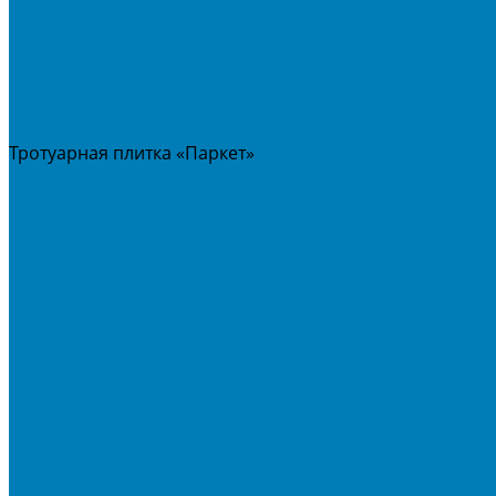
Тротуарная плитка «Новый город»
Мультиформатные плиты «Паркет»
Тротуарная плитка «Классико»
Тротуарная плитка «Антара»
Тротуарная плитка «Прямоугольник»
Тротуарная плитка «Антик»
Тротуарная плитка «Паркет»
Тротуарные плиты «Квадрат»
Тротуарные плиты «Оригами»
Бетонная газонная решетка
Коллекция СТАНДАРТ
Коллекция ЛИСТОПАД ГЛАДКИЙ
Коллекция СТОУНМИКС
Коллекция ГРАНИТ
Коллекция ЛИСТОПАД ГРАНИТ
Коллекция ИСКУССТВЕННЫЙ КАМЕНЬ
Плитка для мощения однослойная
Плитка для мощения «Квадрат»
Плитка для мощения «Классико»
Плитка для мощения «Прямоугольник»
Терминальный камень