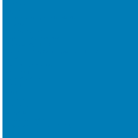
Мы в СМИ
Покупателям
Шоу-румы тротуарной плитки
Доставка
Доставка в регионы
Документы и раскладки
Отзывы и обращения
Советы по уходу за тротуарной плиткой
Статьи
Качество продукции
Видеогалерея
Карта объектов
Новости
Акции
Контакты
Фотогалерея
Продукция
Тротуарная плитка
Коллекция КОЛОРМИКС ГЛАДКИЙ
Коллекция КОЛОРМИКС ГРАНИТ