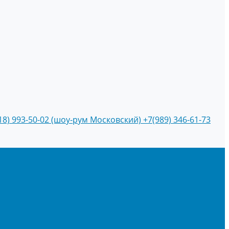
18) 993-50-02 (шоу-рум Московский)
+7(989) 346-61-73