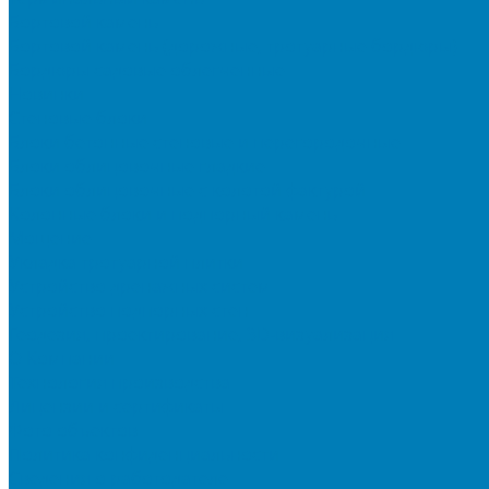
Бортовой камень
Бортовой камень (дорожные, тротуарные бордюры)
Бордюры садовые облегченные
Новинки
Стеновые блоки
Блоки бетонные стеновые и перегородочные
Блоки облицовочные гладкие
Блоки облицовочные с колотой фактурой
Колонные блоки и подпорный камень
Мощение
Укладка тротуарной плитки
Устройство дренажных систем
Устройство подпорных стен
Геодезия, проектирование, 3D-визуализация
О Компании
Технология производства
Лицензии и сертификаты
Фото объектов
Политика конфиденциальности
Сведения о работодателе