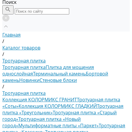
Поиск
Главная
/
Каталог товаров
/
Тротуарная плитка
Тротуарная плитка
Плитка для мощения
однослойная
Терминальный камень
Бортовой
камень
Новинки
Стеновые блоки
/
Тротуарная плитка
Коллекция КОЛОРМИКС ГРАНИТ
Тротуарная плитка
«Соты»
Коллекция КОЛОРМИКС ГЛАДКИЙ
Тротуарная
плитка «Треугольник»
Тротуарная плитка «Старый
город»
Тротуарная плитка «Новый
город»
Мультиформатные плиты «Паркет»
Тротуарная