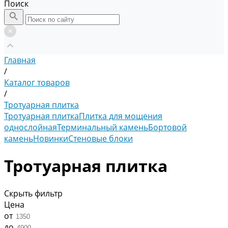
Поиск
Главная
/
Каталог товаров
/
Тротуарная плитка
Тротуарная плитка
Плитка для мощения
однослойная
Терминальный камень
Бортовой
камень
Новинки
Стеновые блоки
Тротуарная плитка
Скрыть фильтр
Цена
от
до