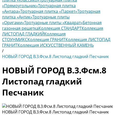
плитка «Классико»
Тротуарная плитка
«Прямоугольник»
Тротуарная плитка
«Антара»
Тротуарная плитка «Паркет»
Тротуарная
плитка «Антик»
Тротуарные плиты
«Оригами»
Тротуарные плиты «Квадрат»
Бетонная
газонная решетка
Коллекция СТАНДАРТ
Коллекция
ЛИСТОПАД ГЛАДКИЙ
Коллекция
СТОУНМИКС
Коллекция ГРАНИТ
Коллекция ЛИСТОПАД
ГРАНИТ
Коллекция ИСКУССТВЕННЫЙ КАМЕНЬ
/
НОВЫЙ ГОРОД В.3.Фсм.8 Листопад гладкий Песчаник
НОВЫЙ ГОРОД В.3.Фсм.8
Листопад гладкий
Песчаник
НОВЫЙ ГОРОД В.3.Фсм.8 Листопад гладкий Песчаник