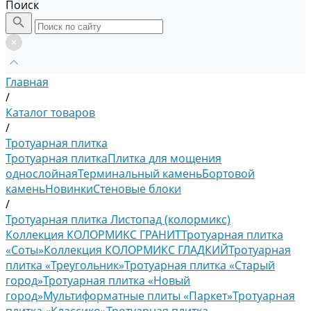
Поиск
Главная
/
Каталог товаров
/
Тротуарная плитка
Тротуарная плитка
Плитка для мощения
однослойная
Терминальный камень
Бортовой
камень
Новинки
Стеновые блоки
/
Тротуарная плитка Листопад (колормикс)
Коллекция КОЛОРМИКС ГРАНИТ
Тротуарная плитка
«Соты»
Коллекция КОЛОРМИКС ГЛАДКИЙ
Тротуарная
плитка «Треугольник»
Тротуарная плитка «Старый
город»
Тротуарная плитка «Новый
город»
Мультиформатные плиты «Паркет»
Тротуарная