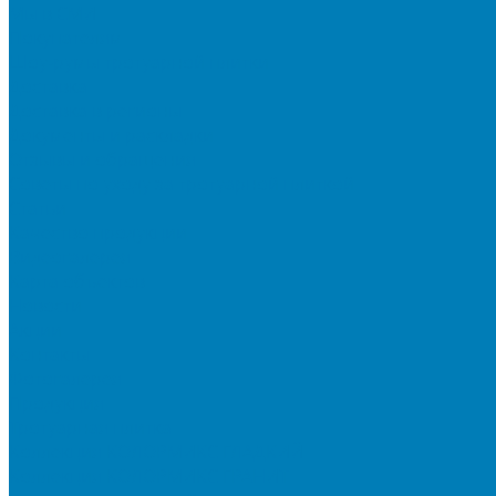
Мы в СМИ
Покупателям
Шоу-румы тротуарной плитки
Доставка
Доставка в регионы
Документы и раскладки
Отзывы и обращения
Советы по уходу за тротуарной плиткой
Статьи
Качество продукции
Видеогалерея
Карта объектов
Новости
Акции
Контакты
Фотогалерея
Продукция
Тротуарная плитка
Коллекция КОЛОРМИКС ГЛАДКИЙ
Коллекция КОЛОРМИКС ГРАНИТ