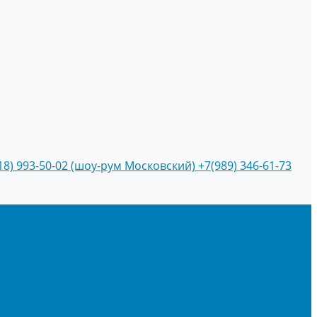
18) 993-50-02 (шоу-рум Московский)
+7(989) 346-61-73