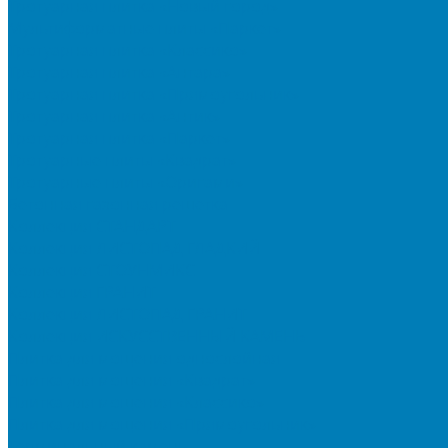
Тротуарная плитка «Новый город»
Мультиформатные плиты «Паркет»
Тротуарная плитка «Классико»
Тротуарная плитка «Антара»
Тротуарная плитка «Прямоугольник»
Тротуарная плитка «Антик»
Тротуарная плитка «Паркет»
Тротуарные плиты «Квадрат»
Тротуарные плиты «Оригами»
Бетонная газонная решетка
Коллекция СТАНДАРТ
Коллекция ЛИСТОПАД ГЛАДКИЙ
Коллекция СТОУНМИКС
Коллекция ГРАНИТ
Коллекция ЛИСТОПАД ГРАНИТ
Коллекция ИСКУССТВЕННЫЙ КАМЕНЬ
Плитка для мощения однослойная
Плитка для мощения «Квадрат»
Плитка для мощения «Классико»
Плитка для мощения «Прямоугольник»
Терминальный камень