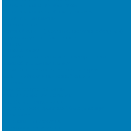
Плитка для мощения «Классико»
Плитка для мощения «Прямоугольник»
Терминальный камень
Бортовой камень
Бортовой камень (дорожные, тротуарные бордюры)
Бордюры садовые облегченные
Новинки
Стеновые блоки
Блоки бетонные стеновые и перегородочные
Блоки облицовочные гладкие
Блоки облицовочные с колотой фактурой
Колонные блоки и подпорный камень
Мощение
Укладка тротуарной плитки
Устройство дренажных систем
Устройство подпорных стен
Геодезия, проектирование, 3D-визуализация
О Компании
Технология производства
Лицензии и сертификаты