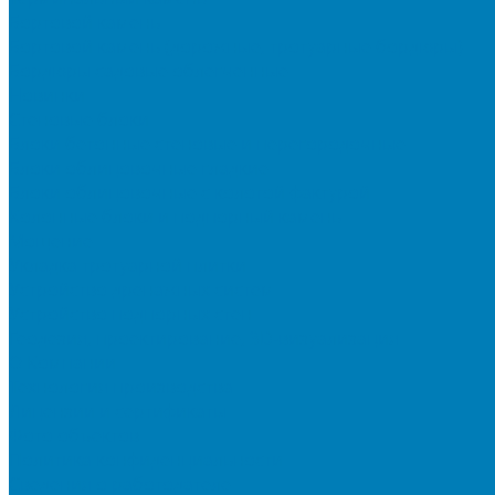
Бортовой камень
Бортовой камень (дорожные, тротуарные бордюры)
Бордюры садовые облегченные
Новинки
Стеновые блоки
Блоки бетонные стеновые и перегородочные
Блоки облицовочные гладкие
Блоки облицовочные с колотой фактурой
Колонные блоки и подпорный камень
Мощение
Укладка тротуарной плитки
Устройство дренажных систем
Устройство подпорных стен
Геодезия, проектирование, 3D-визуализация
О Компании
Технология производства
Лицензии и сертификаты
Фото объектов
Политика конфиденциальности
Сведения о работодателе