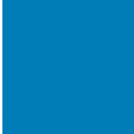
Тротуарная плитка «Соты»
Тротуарная плитка «Треугольник»
Тротуарная плитка «Старый город»
Тротуарная плитка «Новый город»
Мультиформатные плиты «Паркет»
Тротуарная плитка «Классико»
Тротуарная плитка «Антара»
Тротуарная плитка «Прямоугольник»
Тротуарная плитка «Антик»
Тротуарная плитка «Паркет»
Тротуарные плиты «Квадрат»
Тротуарные плиты «Оригами»
Бетонная газонная решетка
Коллекция СТАНДАРТ
Коллекция ЛИСТОПАД ГЛАДКИЙ
Коллекция СТОУНМИКС
Коллекция ГРАНИТ
Коллекция ЛИСТОПАД ГРАНИТ
Коллекция ИСКУССТВЕННЫЙ КАМЕНЬ
Плитка для мощения однослойная
Плитка для мощения «Квадрат»