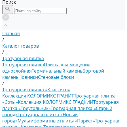
Поиск
Главная
/
Каталог товаров
/
Тротуарная плитка
Тротуарная плитка
Плитка для мощения
однослойная
Терминальный камень
Бортовой
камень
Новинки
Стеновые блоки
/
Тротуарная плитка «Классико»
Коллекция КОЛОРМИКС ГРАНИТ
Тротуарная плитка
«Соты»
Коллекция КОЛОРМИКС ГЛАДКИЙ
Тротуарная
плитка «Треугольник»
Тротуарная плитка «Старый
город»
Тротуарная плитка «Новый
город»
Мультиформатные плиты «Паркет»
Тротуарная