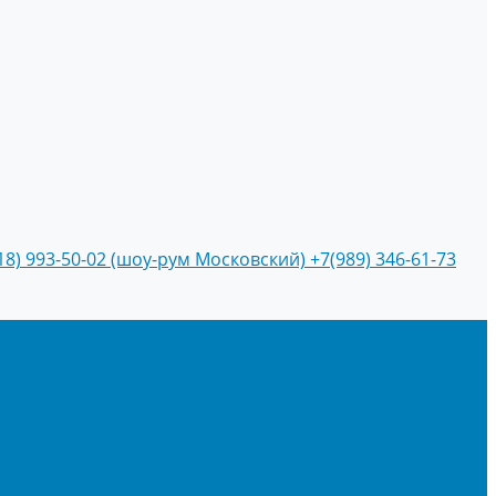
18) 993-50-02 (шоу-рум Московский)
+7(989) 346-61-73