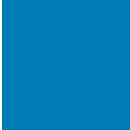
Плитка для мощения «Классико»
Плитка для мощения «Прямоугольник»
Терминальный камень
Бортовой камень
Бортовой камень (дорожные, тротуарные бордюры)
Бордюры садовые облегченные
Новинки
Стеновые блоки
Блоки бетонные стеновые и перегородочные
Блоки облицовочные гладкие
Блоки облицовочные с колотой фактурой
Колонные блоки и подпорный камень
Мощение
Укладка тротуарной плитки
Устройство дренажных систем
Устройство подпорных стен
Геодезия, проектирование, 3D-визуализация
О Компании
Технология производства
Лицензии и сертификаты