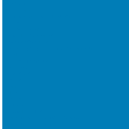
Мы в СМИ
Покупателям
Шоу-румы тротуарной плитки
Доставка
Доставка в регионы
Документы и раскладки
Отзывы и обращения
Советы по уходу за тротуарной плиткой
Статьи
Качество продукции
Видеогалерея
Карта объектов
Новости
Акции
Контакты
Фотогалерея
Продукция
Тротуарная плитка
Коллекция КОЛОРМИКС ГЛАДКИЙ
Коллекция КОЛОРМИКС ГРАНИТ