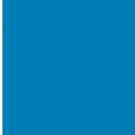
Бортовой камень
Бортовой камень (дорожные, тротуарные бордюры)
Бордюры садовые облегченные
Новинки
Стеновые блоки
Блоки бетонные стеновые и перегородочные
Блоки облицовочные гладкие
Блоки облицовочные с колотой фактурой
Колонные блоки и подпорный камень
Мощение
Укладка тротуарной плитки
Устройство дренажных систем
Устройство подпорных стен
Геодезия, проектирование, 3D-визуализация
О Компании
Технология производства
Лицензии и сертификаты
Фото объектов
Политика конфиденциальности
Сведения о работодателе