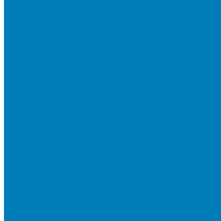
Тротуарная плитка «Новый город»
Мультиформатные плиты «Паркет»
Тротуарная плитка «Классико»
Тротуарная плитка «Антара»
Тротуарная плитка «Прямоугольник»
Тротуарная плитка «Антик»
Тротуарная плитка «Паркет»
Тротуарные плиты «Квадрат»
Тротуарные плиты «Оригами»
Бетонная газонная решетка
Коллекция СТАНДАРТ
Коллекция ЛИСТОПАД ГЛАДКИЙ
Коллекция СТОУНМИКС
Коллекция ГРАНИТ
Коллекция ЛИСТОПАД ГРАНИТ
Коллекция ИСКУССТВЕННЫЙ КАМЕНЬ
Плитка для мощения однослойная
Плитка для мощения «Квадрат»
Плитка для мощения «Классико»
Плитка для мощения «Прямоугольник»
Терминальный камень