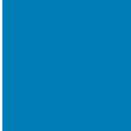
Тротуарная плитка «Соты»
Тротуарная плитка «Треугольник»
Тротуарная плитка «Старый город»
Тротуарная плитка «Новый город»
Мультиформатные плиты «Паркет»
Тротуарная плитка «Классико»
Тротуарная плитка «Антара»
Тротуарная плитка «Прямоугольник»
Тротуарная плитка «Антик»
Тротуарная плитка «Паркет»
Тротуарные плиты «Квадрат»
Тротуарные плиты «Оригами»
Бетонная газонная решетка
Коллекция СТАНДАРТ
Коллекция ЛИСТОПАД ГЛАДКИЙ
Коллекция СТОУНМИКС
Коллекция ГРАНИТ
Коллекция ЛИСТОПАД ГРАНИТ
Коллекция ИСКУССТВЕННЫЙ КАМЕНЬ
Плитка для мощения однослойная
Плитка для мощения «Квадрат»