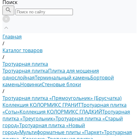
Поиск
Главная
/
Каталог товаров
/
Тротуарная плитка
Тротуарная плитка
Плитка для мощения
однослойная
Терминальный камень
Бортовой
камень
Новинки
Стеновые блоки
/
Тротуарная плитка «Прямоугольник» (Брусчатка)
Коллекция КОЛОРМИКС ГРАНИТ
Тротуарная плитка
«Соты»
Коллекция КОЛОРМИКС ГЛАДКИЙ
Тротуарная
плитка «Треугольник»
Тротуарная плитка «Старый
город»
Тротуарная плитка «Новый
город»
Мультиформатные плиты «Паркет»
Тротуарная