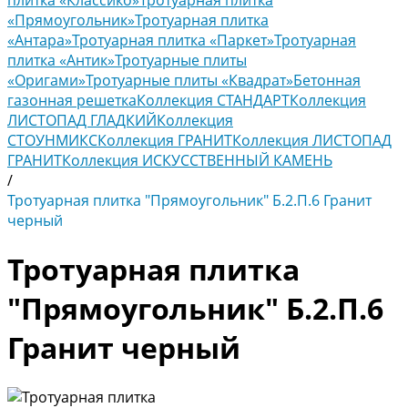
плитка «Классико»
Тротуарная плитка
«Прямоугольник»
Тротуарная плитка
«Антара»
Тротуарная плитка «Паркет»
Тротуарная
плитка «Антик»
Тротуарные плиты
«Оригами»
Тротуарные плиты «Квадрат»
Бетонная
газонная решетка
Коллекция СТАНДАРТ
Коллекция
ЛИСТОПАД ГЛАДКИЙ
Коллекция
СТОУНМИКС
Коллекция ГРАНИТ
Коллекция ЛИСТОПАД
ГРАНИТ
Коллекция ИСКУССТВЕННЫЙ КАМЕНЬ
/
Тротуарная плитка "Прямоугольник" Б.2.П.6 Гранит
черный
Тротуарная плитка
"Прямоугольник" Б.2.П.6
Гранит черный