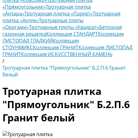
плитка «Классико»
Тротуарная плитка
«Прямоугольник»
Тротуарная плитка
«Антара»
Тротуарная плитка «Паркет»
Тротуарная
плитка «Антик»
Тротуарные плиты
«Оригами»
Тротуарные плиты «Квадрат»
Бетонная
газонная решетка
Коллекция СТАНДАРТ
Коллекция
ЛИСТОПАД ГЛАДКИЙ
Коллекция
СТОУНМИКС
Коллекция ГРАНИТ
Коллекция ЛИСТОПАД
ГРАНИТ
Коллекция ИСКУССТВЕННЫЙ КАМЕНЬ
/
Тротуарная плитка "Прямоугольник" Б.2.П.6 Гранит
белый
Тротуарная плитка
"Прямоугольник" Б.2.П.6
Гранит белый