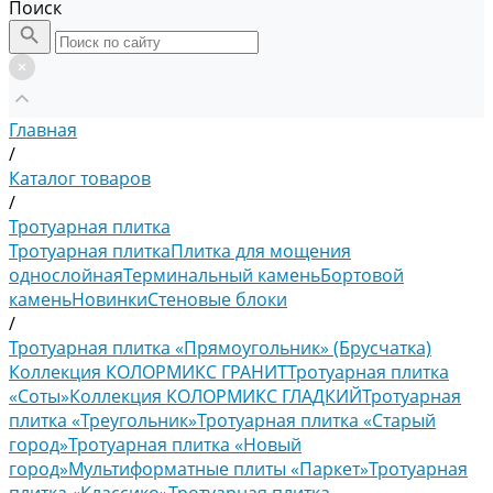
Поиск
Главная
/
Каталог товаров
/
Тротуарная плитка
Тротуарная плитка
Плитка для мощения
однослойная
Терминальный камень
Бортовой
камень
Новинки
Стеновые блоки
/
Тротуарная плитка «Прямоугольник» (Брусчатка)
Коллекция КОЛОРМИКС ГРАНИТ
Тротуарная плитка
«Соты»
Коллекция КОЛОРМИКС ГЛАДКИЙ
Тротуарная
плитка «Треугольник»
Тротуарная плитка «Старый
город»
Тротуарная плитка «Новый
город»
Мультиформатные плиты «Паркет»
Тротуарная