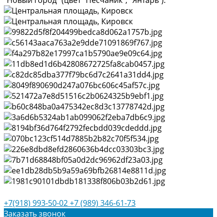
"Новый город" (цвет "Песчаник", "Янтарь").
+7(918) 993-50-02
+7 (989) 346-61-73
Заказать звонок