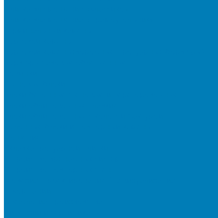
Плитка для мощения «Классико»
Плитка для мощения «Прямоугольник»
Терминальный камень
Бортовой камень
Бортовой камень (дорожные, тротуарные бордюры)
Бордюры садовые облегченные
Новинки
Стеновые блоки
Блоки бетонные стеновые и перегородочные
Блоки облицовочные гладкие
Блоки облицовочные с колотой фактурой
Колонные блоки и подпорный камень
Мощение
Укладка тротуарной плитки
Устройство дренажных систем
Устройство подпорных стен
Геодезия, проектирование, 3D-визуализация
О Компании
Технология производства
Лицензии и сертификаты