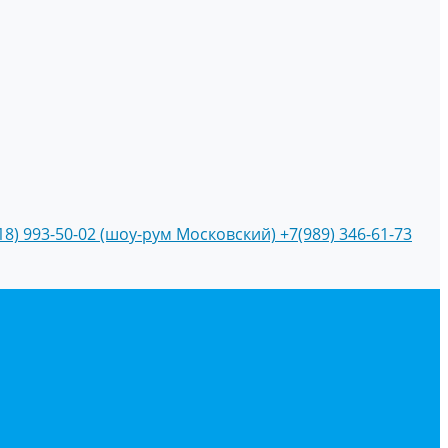
18) 993-50-02 (шоу-рум Московский)
+7(989) 346-61-73