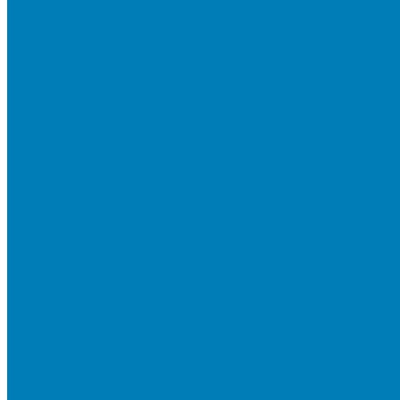
Мы в СМИ
Покупателям
Шоу-румы тротуарной плитки
Доставка
Доставка в регионы
Документы и раскладки
Отзывы и обращения
Советы по уходу за тротуарной плиткой
Статьи
Качество продукции
Видеогалерея
Карта объектов
Новости
Акции
Контакты
Фотогалерея
Продукция
Тротуарная плитка
Коллекция КОЛОРМИКС ГЛАДКИЙ
Коллекция КОЛОРМИКС ГРАНИТ