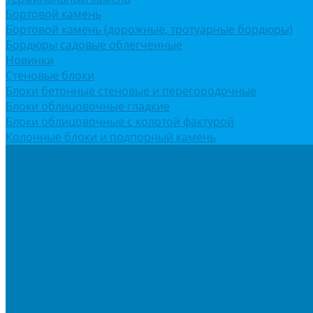
Бортовой камень
Бортовой камень (дорожные, тротуарные бордюры)
Бордюры садовые облегченные
Новинки
Стеновые блоки
Блоки бетонные стеновые и перегородочные
Блоки облицовочные гладкие
Блоки облицовочные с колотой фактурой
Колонные блоки и подпорный камень
Мощение
Укладка тротуарной плитки
Устройство дренажных систем
Устройство подпорных стен
Геодезия, проектирование, 3D-визуализация
О Компании
Технология производства
Лицензии и сертификаты
Фото объектов
Политика конфиденциальности
Сведения о работодателе