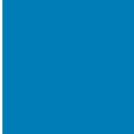
Тротуарная плитка «Соты»
Тротуарная плитка «Треугольник»
Тротуарная плитка «Старый город»
Тротуарная плитка «Новый город»
Мультиформатные плиты «Паркет»
Тротуарная плитка «Классико»
Тротуарная плитка «Антара»
Тротуарная плитка «Прямоугольник»
Тротуарная плитка «Антик»
Тротуарная плитка «Паркет»
Тротуарные плиты «Квадрат»
Тротуарные плиты «Оригами»
Бетонная газонная решетка
Коллекция СТАНДАРТ
Коллекция ЛИСТОПАД ГЛАДКИЙ
Коллекция СТОУНМИКС
Коллекция ГРАНИТ
Коллекция ЛИСТОПАД ГРАНИТ
Коллекция ИСКУССТВЕННЫЙ КАМЕНЬ
Плитка для мощения однослойная
Плитка для мощения «Квадрат»