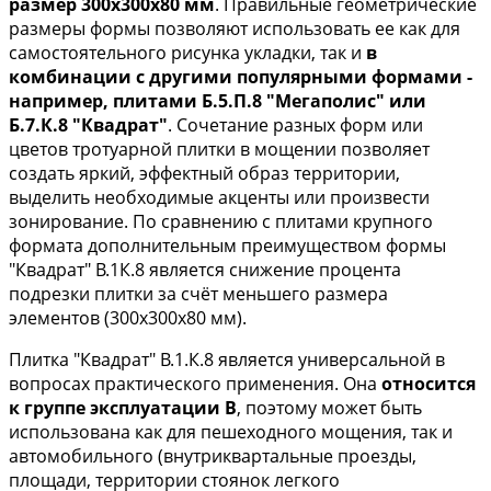
размер 300х300х80 мм
. Правильные геометрические
размеры формы позволяют использовать ее как для
самостоятельного рисунка укладки, так и
в
комбинации с другими популярными формами -
например, плитами Б.5.П.8 "Мегаполис" или
Б.7.К.8 "Квадрат"
. Сочетание разных форм или
цветов тротуарной плитки в мощении позволяет
создать яркий, эффектный образ территории,
выделить необходимые акценты или произвести
зонирование. По сравнению с плитами крупного
формата дополнительным преимуществом формы
"Квадрат" В.1К.8 является снижение процента
подрезки плитки за счёт меньшего размера
элементов (300х300х80 мм).
Плитка "Квадрат" В.1.К.8 является универсальной в
вопросах практического применения. Она
относится
к группе эксплуатации В
, поэтому может быть
использована как для пешеходного мощения, так и
автомобильного (внутриквартальные проезды,
площади, территории стоянок легкого