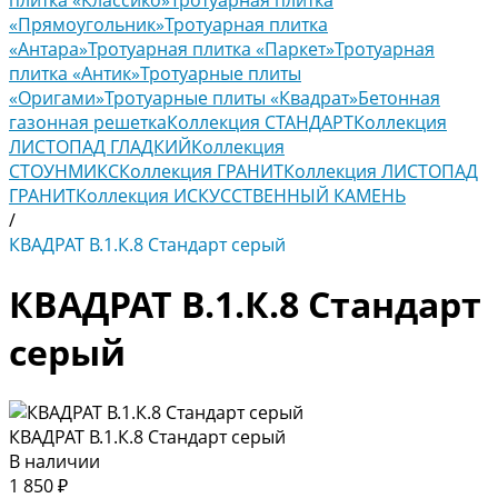
плитка «Классико»
Тротуарная плитка
«Прямоугольник»
Тротуарная плитка
«Антара»
Тротуарная плитка «Паркет»
Тротуарная
плитка «Антик»
Тротуарные плиты
«Оригами»
Тротуарные плиты «Квадрат»
Бетонная
газонная решетка
Коллекция СТАНДАРТ
Коллекция
ЛИСТОПАД ГЛАДКИЙ
Коллекция
СТОУНМИКС
Коллекция ГРАНИТ
Коллекция ЛИСТОПАД
ГРАНИТ
Коллекция ИСКУССТВЕННЫЙ КАМЕНЬ
/
КВАДРАТ В.1.К.8 Стандарт серый
КВАДРАТ В.1.К.8 Стандарт
серый
КВАДРАТ В.1.К.8 Стандарт серый
В наличии
1 850 ₽