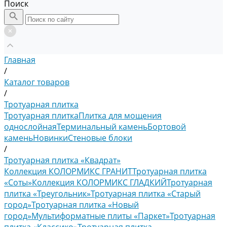
Поиск
Главная
/
Каталог товаров
/
Тротуарная плитка
Тротуарная плитка
Плитка для мощения
однослойная
Терминальный камень
Бортовой
камень
Новинки
Стеновые блоки
/
Тротуарная плитка «Квадрат»
Коллекция КОЛОРМИКС ГРАНИТ
Тротуарная плитка
«Соты»
Коллекция КОЛОРМИКС ГЛАДКИЙ
Тротуарная
плитка «Треугольник»
Тротуарная плитка «Старый
город»
Тротуарная плитка «Новый
город»
Мультиформатные плиты «Паркет»
Тротуарная