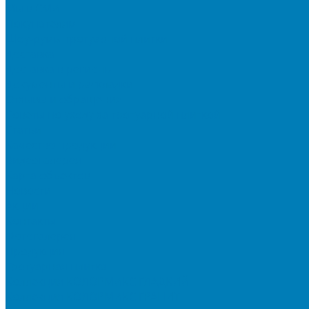
Мы в СМИ
Покупателям
Шоу-румы тротуарной плитки
Доставка
Доставка в регионы
Документы и раскладки
Отзывы и обращения
Советы по уходу за тротуарной плиткой
Статьи
Качество продукции
Видеогалерея
Карта объектов
Новости
Акции
Контакты
Фотогалерея
Продукция
Тротуарная плитка
Коллекция КОЛОРМИКС ГЛАДКИЙ
Коллекция КОЛОРМИКС ГРАНИТ