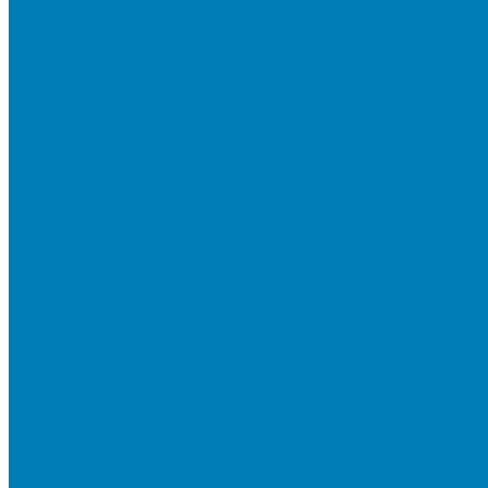
Тротуарная плитка «Соты»
Тротуарная плитка «Треугольник»
Тротуарная плитка «Старый город»
Тротуарная плитка «Новый город»
Мультиформатные плиты «Паркет»
Тротуарная плитка «Классико»
Тротуарная плитка «Антара»
Тротуарная плитка «Прямоугольник»
Тротуарная плитка «Антик»
Тротуарная плитка «Паркет»
Тротуарные плиты «Квадрат»
Тротуарные плиты «Оригами»
Бетонная газонная решетка
Коллекция СТАНДАРТ
Коллекция ЛИСТОПАД ГЛАДКИЙ
Коллекция СТОУНМИКС
Коллекция ГРАНИТ
Коллекция ЛИСТОПАД ГРАНИТ
Коллекция ИСКУССТВЕННЫЙ КАМЕНЬ
Плитка для мощения однослойная
Плитка для мощения «Квадрат»