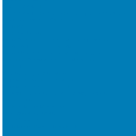
Бортовой камень
Бортовой камень (дорожные, тротуарные бордюры)
Бордюры садовые облегченные
Новинки
Стеновые блоки
Блоки бетонные стеновые и перегородочные
Блоки облицовочные гладкие
Блоки облицовочные с колотой фактурой
Колонные блоки и подпорный камень
Мощение
Укладка тротуарной плитки
Устройство дренажных систем
Устройство подпорных стен
Геодезия, проектирование, 3D-визуализация
О Компании
Технология производства
Лицензии и сертификаты
Фото объектов
Политика конфиденциальности
Сведения о работодателе