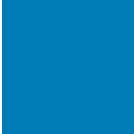
Тротуарная плитка «Новый город»
Мультиформатные плиты «Паркет»
Тротуарная плитка «Классико»
Тротуарная плитка «Антара»
Тротуарная плитка «Прямоугольник»
Тротуарная плитка «Антик»
Тротуарная плитка «Паркет»
Тротуарные плиты «Квадрат»
Тротуарные плиты «Оригами»
Бетонная газонная решетка
Коллекция СТАНДАРТ
Коллекция ЛИСТОПАД ГЛАДКИЙ
Коллекция СТОУНМИКС
Коллекция ГРАНИТ
Коллекция ЛИСТОПАД ГРАНИТ
Коллекция ИСКУССТВЕННЫЙ КАМЕНЬ
Плитка для мощения однослойная
Плитка для мощения «Квадрат»
Плитка для мощения «Классико»
Плитка для мощения «Прямоугольник»
Терминальный камень