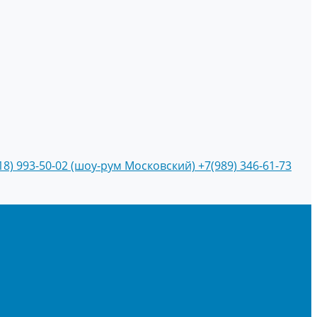
18) 993-50-02 (шоу-рум Московский)
+7(989) 346-61-73