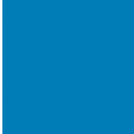
Плитка для мощения «Классико»
Плитка для мощения «Прямоугольник»
Терминальный камень
Бортовой камень
Бортовой камень (дорожные, тротуарные бордюры)
Бордюры садовые облегченные
Новинки
Стеновые блоки
Блоки бетонные стеновые и перегородочные
Блоки облицовочные гладкие
Блоки облицовочные с колотой фактурой
Колонные блоки и подпорный камень
Мощение
Укладка тротуарной плитки
Устройство дренажных систем
Устройство подпорных стен
Геодезия, проектирование, 3D-визуализация
О Компании
Технология производства
Лицензии и сертификаты