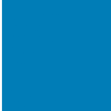
Мы в СМИ
Покупателям
Шоу-румы тротуарной плитки
Доставка
Доставка в регионы
Документы и раскладки
Отзывы и обращения
Советы по уходу за тротуарной плиткой
Статьи
Качество продукции
Видеогалерея
Карта объектов
Новости
Акции
Контакты
Фотогалерея
Продукция
Тротуарная плитка
Коллекция КОЛОРМИКС ГЛАДКИЙ
Коллекция КОЛОРМИКС ГРАНИТ