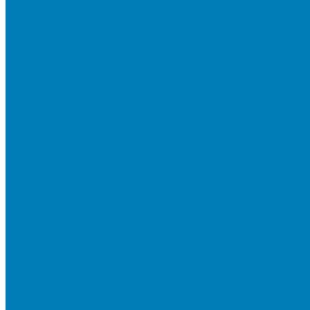
Плитка для мощения «Классико»
Плитка для мощения «Прямоугольник»
Терминальный камень
Бортовой камень
Бортовой камень (дорожные, тротуарные бордюры)
Бордюры садовые облегченные
Новинки
Стеновые блоки
Блоки бетонные стеновые и перегородочные
Блоки облицовочные гладкие
Блоки облицовочные с колотой фактурой
Колонные блоки и подпорный камень
Мощение
Укладка тротуарной плитки
Устройство дренажных систем
Устройство подпорных стен
Геодезия, проектирование, 3D-визуализация
О Компании
Технология производства
Лицензии и сертификаты