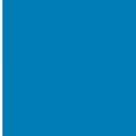
Тротуарная плитка «Новый город»
Мультиформатные плиты «Паркет»
Тротуарная плитка «Классико»
Тротуарная плитка «Антара»
Тротуарная плитка «Прямоугольник»
Тротуарная плитка «Антик»
Тротуарная плитка «Паркет»
Тротуарные плиты «Квадрат»
Тротуарные плиты «Оригами»
Бетонная газонная решетка
Коллекция СТАНДАРТ
Коллекция ЛИСТОПАД ГЛАДКИЙ
Коллекция СТОУНМИКС
Коллекция ГРАНИТ
Коллекция ЛИСТОПАД ГРАНИТ
Коллекция ИСКУССТВЕННЫЙ КАМЕНЬ
Плитка для мощения однослойная
Плитка для мощения «Квадрат»
Плитка для мощения «Классико»
Плитка для мощения «Прямоугольник»
Терминальный камень