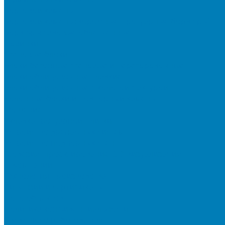
Бортовой камень
Бортовой камень (дорожные, тротуарные бордюры)
Бордюры садовые облегченные
Новинки
Стеновые блоки
Блоки бетонные стеновые и перегородочные
Блоки облицовочные гладкие
Блоки облицовочные с колотой фактурой
Колонные блоки и подпорный камень
Мощение
Укладка тротуарной плитки
Устройство дренажных систем
Устройство подпорных стен
Геодезия, проектирование, 3D-визуализация
О Компании
Технология производства
Лицензии и сертификаты
Фото объектов
Политика конфиденциальности
Сведения о работодателе