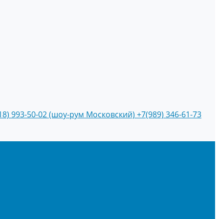
18) 993-50-02 (шоу-рум Московский)
+7(989) 346-61-73