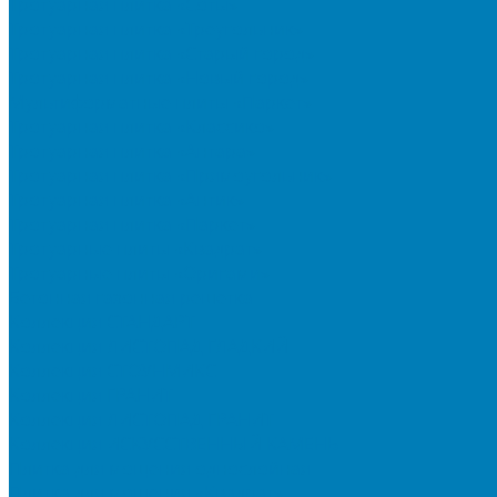
Тротуарная плитка «Соты»
Тротуарная плитка «Треугольник»
Тротуарная плитка «Старый город»
Тротуарная плитка «Новый город»
Мультиформатные плиты «Паркет»
Тротуарная плитка «Классико»
Тротуарная плитка «Антара»
Тротуарная плитка «Прямоугольник»
Тротуарная плитка «Антик»
Тротуарная плитка «Паркет»
Тротуарные плиты «Квадрат»
Тротуарные плиты «Оригами»
Бетонная газонная решетка
Коллекция СТАНДАРТ
Коллекция ЛИСТОПАД ГЛАДКИЙ
Коллекция СТОУНМИКС
Коллекция ГРАНИТ
Коллекция ЛИСТОПАД ГРАНИТ
Коллекция ИСКУССТВЕННЫЙ КАМЕНЬ
Плитка для мощения однослойная
Плитка для мощения «Квадрат»