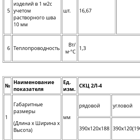
изделий в 1 м2с
5
учетом
шт.
16,67
растворного шва
10 мм
Вт/
6
Теплопроводность
1,3
м·°С
Наименование
Ед.
№
СКЦ 2Л-4
показателя
изм.
Габаритные
рядовой
угловой
размеры
1
мм
(Длина х Ширина х
390х120х188
390х120(19
Высота)