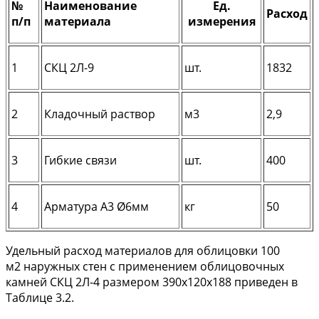
№
Наименование
Ед.
Расход
п/п
материала
измерения
1
СКЦ 2Л-9
шт.
1832
2
Кладочный раствор
м3
2,9
3
Гибкие связи
шт.
400
4
Арматура А3 Ø6мм
кг
50
Удельный расход материалов для облицовки 100
м2 наружных стен с применением облицовочных
камней СКЦ 2Л-4 размером 390х120х188 приведен в
Таблице 3.2.