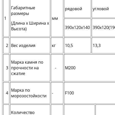
Габаритные
рядовой
угловой
размеры
1
мм
(Длина х Ширина х
390х120х140
390х120(19
Высота)
2
Вес изделия
кг
10,5
13,3
Марка камня по
3
прочности на
-
М200
сжатие
Марка по
4
-
F100
морозостойкости
Количество