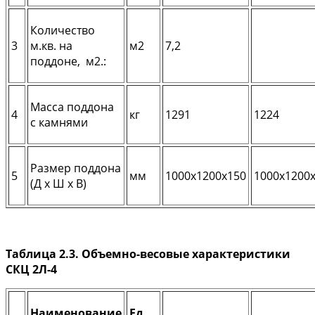
Количество
3
м.кв. на
м2
7,2
поддоне, м2.:
Масса поддона
4
кг
1291
1224
с камнями
Размер поддона
5
мм
1000х1200х150
1000х1200
(Д х Ш х В)
Таблица 2.3. Объемно-весовые характеристики
СКЦ 2Л-4
Наименование
Ед.