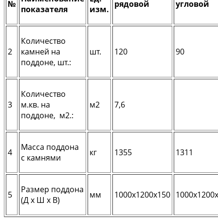
№
рядовой
угловой
показателя
изм.
Количество
2
камней на
шт.
120
90
поддоне, шт.:
Количество
3
м.кв. на
м2
7,6
поддоне, м2.:
Масса поддона
4
кг
1355
1311
с камнями
Размер поддона
5
мм
1000х1200х150
1000х1200
(Д х Ш х В)