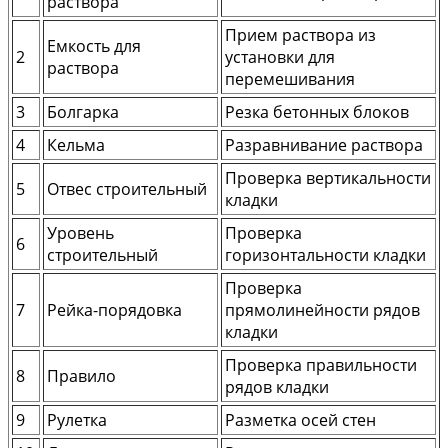
раствора
Прием раствора из
Емкость для
2
установки для
раствора
перемешивания
3
Болгарка
Резка бетонных блоков
4
Кельма
Разравнивание раствора
Проверка вертикальности
5
Отвес строительный
кладки
Уровень
Проверка
6
строительный
горизонтальности кладки
Проверка
7
Рейка-порядовка
прямолинейности рядов
кладки
Проверка правильности
8
Правило
рядов кладки
9
Рулетка
Разметка осей стен