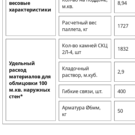
весовые
8,94
м.кв.
характеристики
Расчетный вес
1727
паллета, кг
Кол-во камней СКЦ
1832
2Л-4, шт
Удельный
Кладочный
расход
2,9
раствор, м.куб.
материалов для
облицовки 100
м.кв. наружных
Гибкие связи, шт.
400
стен*
Арматура Ø6мм,
50
кг