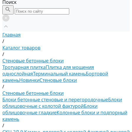
Поиск
Главная
/
Каталог товаров
/
Стеновые бетонные блоки
Тротуарная плитка
Плитка для мощения
однослойная
Терминальный камень
Бортовой
камень
Новинки
Стеновые блоки
/
Стеновые бетонные блоки
Блоки бетонные стеновые и перегородочные
Блоки
облицовочные с колотой фактурой
Блоки
облицовочные гладкие
Колонные блоки и подпорный
камень
/