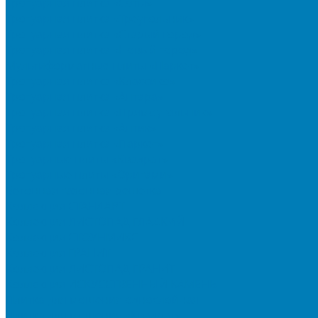
Тротуарная плитка «Соты»
Тротуарная плитка «Треугольник»
Тротуарная плитка «Старый город»
Тротуарная плитка «Новый город»
Мультиформатные плиты «Паркет»
Тротуарная плитка «Классико»
Тротуарная плитка «Антара»
Тротуарная плитка «Прямоугольник»
Тротуарная плитка «Антик»
Тротуарная плитка «Паркет»
Тротуарные плиты «Квадрат»
Тротуарные плиты «Оригами»
Бетонная газонная решетка
Коллекция СТАНДАРТ
Коллекция ЛИСТОПАД ГЛАДКИЙ
Коллекция СТОУНМИКС
Коллекция ГРАНИТ
Коллекция ЛИСТОПАД ГРАНИТ
Коллекция ИСКУССТВЕННЫЙ КАМЕНЬ
Плитка для мощения однослойная
Плитка для мощения «Квадрат»