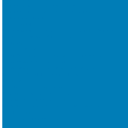
Плитка для мощения «Классико»
Плитка для мощения «Прямоугольник»
Терминальный камень
Бортовой камень
Бортовой камень (дорожные, тротуарные бордюры)
Бордюры садовые облегченные
Новинки
Стеновые блоки
Блоки бетонные стеновые и перегородочные
Блоки облицовочные гладкие
Блоки облицовочные с колотой фактурой
Колонные блоки и подпорный камень
Мощение
Укладка тротуарной плитки
Устройство дренажных систем
Устройство подпорных стен
Геодезия, проектирование, 3D-визуализация
О Компании
Технология производства
Лицензии и сертификаты