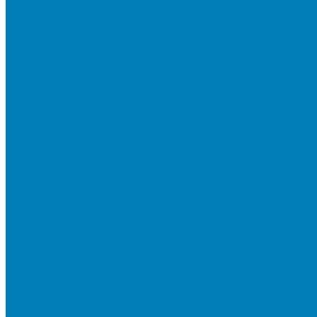
Тротуарная плитка «Новый город»
Мультиформатные плиты «Паркет»
Тротуарная плитка «Классико»
Тротуарная плитка «Антара»
Тротуарная плитка «Прямоугольник»
Тротуарная плитка «Антик»
Тротуарная плитка «Паркет»
Тротуарные плиты «Квадрат»
Тротуарные плиты «Оригами»
Бетонная газонная решетка
Коллекция СТАНДАРТ
Коллекция ЛИСТОПАД ГЛАДКИЙ
Коллекция СТОУНМИКС
Коллекция ГРАНИТ
Коллекция ЛИСТОПАД ГРАНИТ
Коллекция ИСКУССТВЕННЫЙ КАМЕНЬ
Плитка для мощения однослойная
Плитка для мощения «Квадрат»
Плитка для мощения «Классико»
Плитка для мощения «Прямоугольник»
Терминальный камень