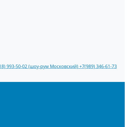
18) 993-50-02 (шоу-рум Московский)
+7(989) 346-61-73