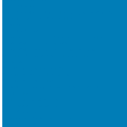
Бортовой камень
Бортовой камень (дорожные, тротуарные бордюры)
Бордюры садовые облегченные
Новинки
Стеновые блоки
Блоки бетонные стеновые и перегородочные
Блоки облицовочные гладкие
Блоки облицовочные с колотой фактурой
Колонные блоки и подпорный камень
Мощение
Укладка тротуарной плитки
Устройство дренажных систем
Устройство подпорных стен
Геодезия, проектирование, 3D-визуализация
О Компании
Технология производства
Лицензии и сертификаты
Фото объектов
Политика конфиденциальности
Сведения о работодателе