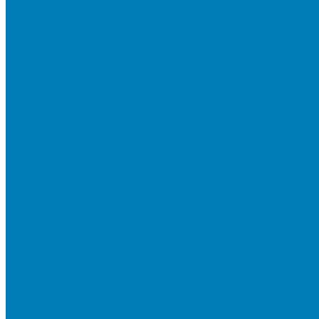
Мы в СМИ
Покупателям
Шоу-румы тротуарной плитки
Доставка
Доставка в регионы
Документы и раскладки
Отзывы и обращения
Советы по уходу за тротуарной плиткой
Статьи
Качество продукции
Видеогалерея
Карта объектов
Новости
Акции
Контакты
Фотогалерея
Продукция
Тротуарная плитка
Коллекция КОЛОРМИКС ГЛАДКИЙ
Коллекция КОЛОРМИКС ГРАНИТ