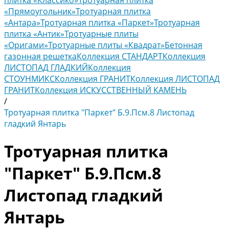
плитка «Классико»
Тротуарная плитка
«Прямоугольник»
Тротуарная плитка
«Антара»
Тротуарная плитка «Паркет»
Тротуарная
плитка «Антик»
Тротуарные плиты
«Оригами»
Тротуарные плиты «Квадрат»
Бетонная
газонная решетка
Коллекция СТАНДАРТ
Коллекция
ЛИСТОПАД ГЛАДКИЙ
Коллекция
СТОУНМИКС
Коллекция ГРАНИТ
Коллекция ЛИСТОПАД
ГРАНИТ
Коллекция ИСКУССТВЕННЫЙ КАМЕНЬ
/
Тротуарная плитка "Паркет" Б.9.Псм.8 Листопад
гладкий Янтарь
Тротуарная плитка
"Паркет" Б.9.Псм.8
Листопад гладкий
Янтарь