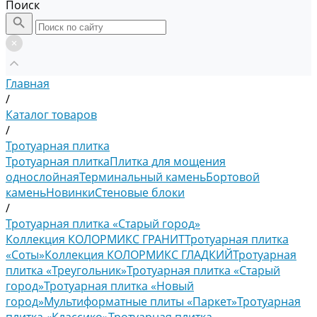
Поиск
Главная
/
Каталог товаров
/
Тротуарная плитка
Тротуарная плитка
Плитка для мощения
однослойная
Терминальный камень
Бортовой
камень
Новинки
Стеновые блоки
/
Тротуарная плитка «Старый город»
Коллекция КОЛОРМИКС ГРАНИТ
Тротуарная плитка
«Соты»
Коллекция КОЛОРМИКС ГЛАДКИЙ
Тротуарная
плитка «Треугольник»
Тротуарная плитка «Старый
город»
Тротуарная плитка «Новый
город»
Мультиформатные плиты «Паркет»
Тротуарная