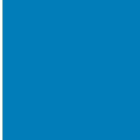
Тротуарная плитка «Соты»
Тротуарная плитка «Треугольник»
Тротуарная плитка «Старый город»
Тротуарная плитка «Новый город»
Мультиформатные плиты «Паркет»
Тротуарная плитка «Классико»
Тротуарная плитка «Антара»
Тротуарная плитка «Прямоугольник»
Тротуарная плитка «Антик»
Тротуарная плитка «Паркет»
Тротуарные плиты «Квадрат»
Тротуарные плиты «Оригами»
Бетонная газонная решетка
Коллекция СТАНДАРТ
Коллекция ЛИСТОПАД ГЛАДКИЙ
Коллекция СТОУНМИКС
Коллекция ГРАНИТ
Коллекция ЛИСТОПАД ГРАНИТ
Коллекция ИСКУССТВЕННЫЙ КАМЕНЬ
Плитка для мощения однослойная
Плитка для мощения «Квадрат»