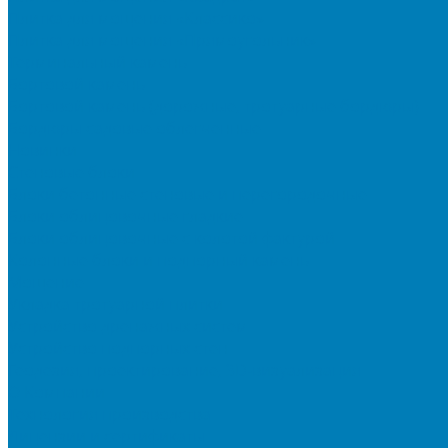
Плитка для мощения «Классико»
Плитка для мощения «Прямоугольник»
Терминальный камень
Бортовой камень
Бортовой камень (дорожные, тротуарные бордюры)
Бордюры садовые облегченные
Новинки
Стеновые блоки
Блоки бетонные стеновые и перегородочные
Блоки облицовочные гладкие
Блоки облицовочные с колотой фактурой
Колонные блоки и подпорный камень
Мощение
Укладка тротуарной плитки
Устройство дренажных систем
Устройство подпорных стен
Геодезия, проектирование, 3D-визуализация
О Компании
Технология производства
Лицензии и сертификаты