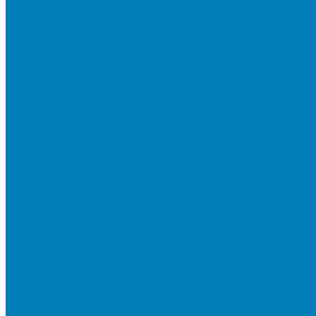
Тротуарная плитка «Новый город»
Мультиформатные плиты «Паркет»
Тротуарная плитка «Классико»
Тротуарная плитка «Антара»
Тротуарная плитка «Прямоугольник»
Тротуарная плитка «Антик»
Тротуарная плитка «Паркет»
Тротуарные плиты «Квадрат»
Тротуарные плиты «Оригами»
Бетонная газонная решетка
Коллекция СТАНДАРТ
Коллекция ЛИСТОПАД ГЛАДКИЙ
Коллекция СТОУНМИКС
Коллекция ГРАНИТ
Коллекция ЛИСТОПАД ГРАНИТ
Коллекция ИСКУССТВЕННЫЙ КАМЕНЬ
Плитка для мощения однослойная
Плитка для мощения «Квадрат»
Плитка для мощения «Классико»
Плитка для мощения «Прямоугольник»
Терминальный камень