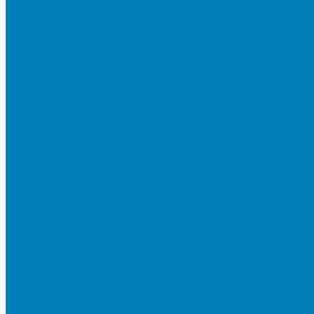
Бортовой камень
Бортовой камень (дорожные, тротуарные бордюры)
Бордюры садовые облегченные
Новинки
Стеновые блоки
Блоки бетонные стеновые и перегородочные
Блоки облицовочные гладкие
Блоки облицовочные с колотой фактурой
Колонные блоки и подпорный камень
Мощение
Укладка тротуарной плитки
Устройство дренажных систем
Устройство подпорных стен
Геодезия, проектирование, 3D-визуализация
О Компании
Технология производства
Лицензии и сертификаты
Фото объектов
Политика конфиденциальности
Сведения о работодателе