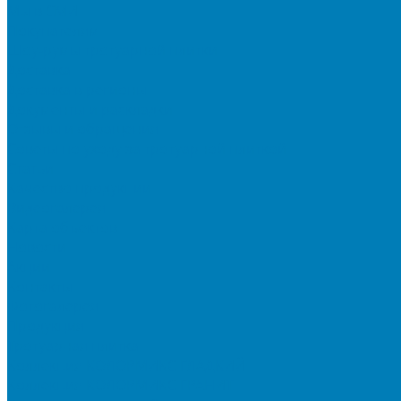
Мы в СМИ
Покупателям
Шоу-румы тротуарной плитки
Доставка
Доставка в регионы
Документы и раскладки
Отзывы и обращения
Советы по уходу за тротуарной плиткой
Статьи
Качество продукции
Видеогалерея
Карта объектов
Новости
Акции
Контакты
Фотогалерея
Продукция
Тротуарная плитка
Коллекция КОЛОРМИКС ГЛАДКИЙ
Коллекция КОЛОРМИКС ГРАНИТ