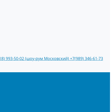
18) 993-50-02 (шоу-рум Московский)
+7(989) 346-61-73