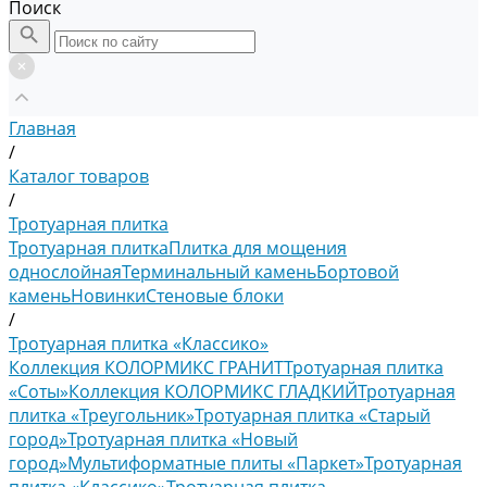
Поиск
Главная
/
Каталог товаров
/
Тротуарная плитка
Тротуарная плитка
Плитка для мощения
однослойная
Терминальный камень
Бортовой
камень
Новинки
Стеновые блоки
/
Тротуарная плитка «Классико»
Коллекция КОЛОРМИКС ГРАНИТ
Тротуарная плитка
«Соты»
Коллекция КОЛОРМИКС ГЛАДКИЙ
Тротуарная
плитка «Треугольник»
Тротуарная плитка «Старый
город»
Тротуарная плитка «Новый
город»
Мультиформатные плиты «Паркет»
Тротуарная