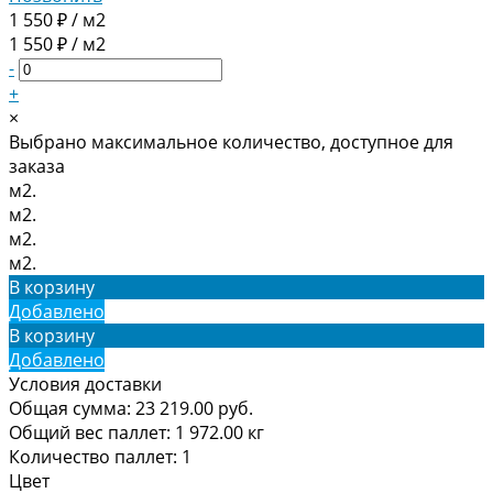
1 550 ₽ / м2
1 550 ₽ / м2
-
+
×
Выбрано максимальное количество, доступное для
заказа
м2.
м2.
м2.
м2.
В корзину
Добавлено
В корзину
Добавлено
Условия доставки
Общая сумма:
23 219.00
руб.
Общий вес паллет:
1 972.00
кг
Количество паллет:
1
Цвет