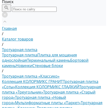
Поиск
Главная
/
Каталог товаров
/
Тротуарная плитка
Тротуарная плитка
Плитка для мощения
однослойная
Терминальный камень
Бортовой
камень
Новинки
Стеновые блоки
/
Тротуарная плитка «Классико»
Коллекция КОЛОРМИКС ГРАНИТ
Тротуарная плитка
«Соты»
Коллекция КОЛОРМИКС ГЛАДКИЙ
Тротуарная
плитка «Треугольник»
Тротуарная плитка «Старый
город»
Тротуарная плитка «Новый
город»
Мультиформатные плиты «Паркет»
Тротуарная