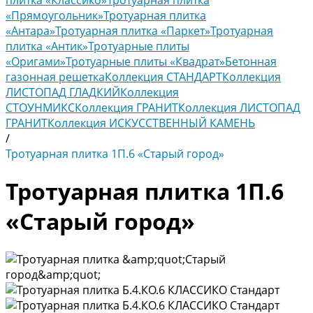
плитка «Классико»
Тротуарная плитка
«Прямоугольник»
Тротуарная плитка
«Антара»
Тротуарная плитка «Паркет»
Тротуарная
плитка «Антик»
Тротуарные плиты
«Оригами»
Тротуарные плиты «Квадрат»
Бетонная
газонная решетка
Коллекция СТАНДАРТ
Коллекция
ЛИСТОПАД ГЛАДКИЙ
Коллекция
СТОУНМИКС
Коллекция ГРАНИТ
Коллекция ЛИСТОПАД
ГРАНИТ
Коллекция ИСКУССТВЕННЫЙ КАМЕНЬ
/
Тротуарная плитка 1П.6 «Старый город»
Тротуарная плитка 1П.6
«Старый город»