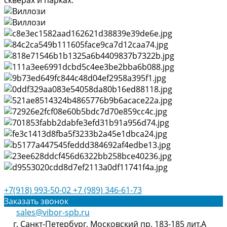
скверах и парках.
+7(918) 993-50-02
+7 (989) 346-61-73
Заказать звонок
sales@vibor-spb.ru
г. Санкт-Петербург, Московский пр. 183-185 лит.А