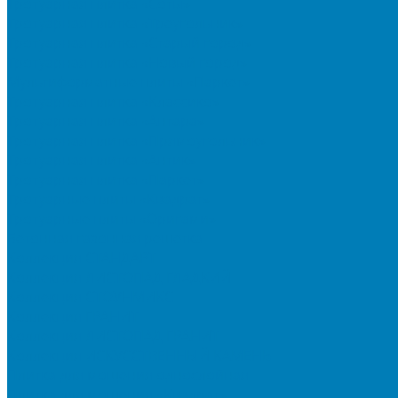
Тротуарная плитка «Соты»
Тротуарная плитка «Треугольник»
Тротуарная плитка «Старый город»
Тротуарная плитка «Новый город»
Мультиформатные плиты «Паркет»
Тротуарная плитка «Классико»
Тротуарная плитка «Антара»
Тротуарная плитка «Прямоугольник»
Тротуарная плитка «Антик»
Тротуарная плитка «Паркет»
Тротуарные плиты «Квадрат»
Тротуарные плиты «Оригами»
Бетонная газонная решетка
Коллекция СТАНДАРТ
Коллекция ЛИСТОПАД ГЛАДКИЙ
Коллекция СТОУНМИКС
Коллекция ГРАНИТ
Коллекция ЛИСТОПАД ГРАНИТ
Коллекция ИСКУССТВЕННЫЙ КАМЕНЬ
Плитка для мощения однослойная
Плитка для мощения «Квадрат»