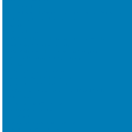
Бортовой камень
Бортовой камень (дорожные, тротуарные бордюры)
Бордюры садовые облегченные
Новинки
Стеновые блоки
Блоки бетонные стеновые и перегородочные
Блоки облицовочные гладкие
Блоки облицовочные с колотой фактурой
Колонные блоки и подпорный камень
Мощение
Укладка тротуарной плитки
Устройство дренажных систем
Устройство подпорных стен
Геодезия, проектирование, 3D-визуализация
О Компании
Технология производства
Лицензии и сертификаты
Фото объектов
Политика конфиденциальности
Сведения о работодателе