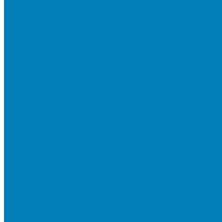
Мы в СМИ
Покупателям
Шоу-румы тротуарной плитки
Доставка
Доставка в регионы
Документы и раскладки
Отзывы и обращения
Советы по уходу за тротуарной плиткой
Статьи
Качество продукции
Видеогалерея
Карта объектов
Новости
Акции
Контакты
Фотогалерея
Продукция
Тротуарная плитка
Коллекция КОЛОРМИКС ГЛАДКИЙ
Коллекция КОЛОРМИКС ГРАНИТ