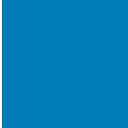
Плитка для мощения «Классико»
Плитка для мощения «Прямоугольник»
Терминальный камень
Бортовой камень
Бортовой камень (дорожные, тротуарные бордюры)
Бордюры садовые облегченные
Новинки
Стеновые блоки
Блоки бетонные стеновые и перегородочные
Блоки облицовочные гладкие
Блоки облицовочные с колотой фактурой
Колонные блоки и подпорный камень
Мощение
Укладка тротуарной плитки
Устройство дренажных систем
Устройство подпорных стен
Геодезия, проектирование, 3D-визуализация
О Компании
Технология производства
Лицензии и сертификаты