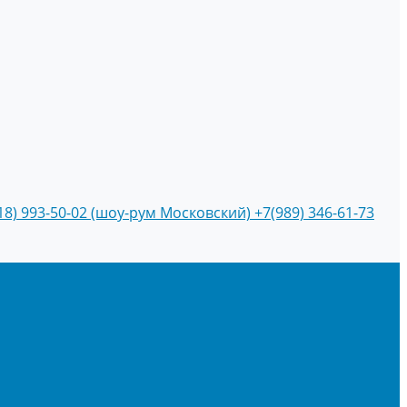
18) 993-50-02 (шоу-рум Московский)
+7(989) 346-61-73