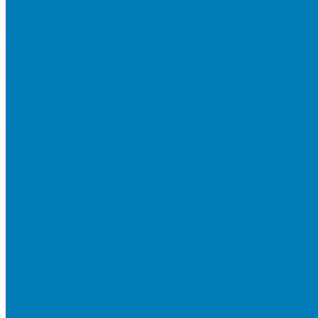
Тротуарная плитка «Новый город»
Мультиформатные плиты «Паркет»
Тротуарная плитка «Классико»
Тротуарная плитка «Антара»
Тротуарная плитка «Прямоугольник»
Тротуарная плитка «Антик»
Тротуарная плитка «Паркет»
Тротуарные плиты «Квадрат»
Тротуарные плиты «Оригами»
Бетонная газонная решетка
Коллекция СТАНДАРТ
Коллекция ЛИСТОПАД ГЛАДКИЙ
Коллекция СТОУНМИКС
Коллекция ГРАНИТ
Коллекция ЛИСТОПАД ГРАНИТ
Коллекция ИСКУССТВЕННЫЙ КАМЕНЬ
Плитка для мощения однослойная
Плитка для мощения «Квадрат»
Плитка для мощения «Классико»
Плитка для мощения «Прямоугольник»
Терминальный камень