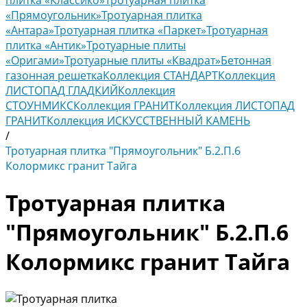
плитка «Классико»
Тротуарная плитка
«Прямоугольник»
Тротуарная плитка
«Антара»
Тротуарная плитка «Паркет»
Тротуарная
плитка «Антик»
Тротуарные плиты
«Оригами»
Тротуарные плиты «Квадрат»
Бетонная
газонная решетка
Коллекция СТАНДАРТ
Коллекция
ЛИСТОПАД ГЛАДКИЙ
Коллекция
СТОУНМИКС
Коллекция ГРАНИТ
Коллекция ЛИСТОПАД
ГРАНИТ
Коллекция ИСКУССТВЕННЫЙ КАМЕНЬ
/
Тротуарная плитка "Прямоугольник" Б.2.П.6
Колормикс гранит Тайга
Тротуарная плитка
"Прямоугольник" Б.2.П.6
Колормикс гранит Тайга