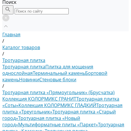
Поиск
Главная
/
Каталог товаров
/
Тротуарная плитка
Тротуарная плитка
Плитка для мощения
однослойная
Терминальный камень
Бортовой
камень
Новинки
Стеновые блоки
/
Тротуарная плитка «Прямоугольник» (Брусчатка)
Коллекция КОЛОРМИКС ГРАНИТ
Тротуарная плитка
«Соты»
Коллекция КОЛОРМИКС ГЛАДКИЙ
Тротуарная
плитка «Треугольник»
Тротуарная плитка «Старый
город»
Тротуарная плитка «Новый
город»
Мультиформатные плиты «Паркет»
Тротуарная