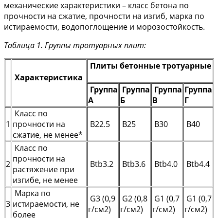
механические характеристики – класс бетона по
прочности на сжатие, прочности на изгиб, марка по
истираемости, водопоглощение и морозостойкость.
Таблица 1. Группы тротуарных плит:
Плиты бетонные тротуарные
Характеристика
Группа
Группа
Группа
Группа
А
Б
В
Г
Класс по
1
прочности на
В22.5
В25
В30
В40
сжатие, не менее*
Класс по
прочности на
2
Btb3.2
Btb3.6
Btb4.0
Btb4.4
растяжение при
изгибе, не менее
Марка по
G3 (0,9
G2 (0,8
G1 (0,7
G1 (0,7
3
истираемости, не
г/см2)
г/см2)
г/см2)
г/см2)
более