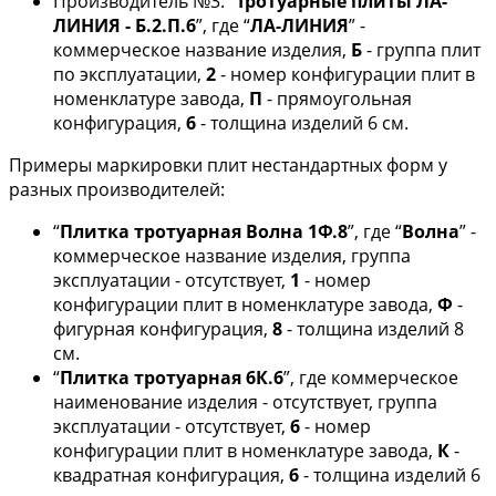
Производитель №3: “
Тротуарные плиты ЛА-
ЛИНИЯ - Б.2.П.6
”, где “
ЛА-ЛИНИЯ
” -
коммерческое название изделия,
Б
- группа плит
по эксплуатации,
2
- номер конфигурации плит в
номенклатуре завода,
П
- прямоугольная
конфигурация,
6
- толщина изделий 6 см.
Примеры маркировки плит нестандартных форм у
разных производителей:
“
Плитка тротуарная Волна 1Ф.8
”, где “
Волна
” -
коммерческое название изделия, группа
эксплуатации - отсутствует,
1
- номер
конфигурации плит в номенклатуре завода,
Ф
-
фигурная конфигурация,
8
- толщина изделий 8
см.
“
Плитка тротуарная 6К.6
”, где коммерческое
наименование изделия - отсутствует, группа
эксплуатации - отсутствует,
6
- номер
конфигурации плит в номенклатуре завода,
К
-
квадратная конфигурация,
6
- толщина изделий 6