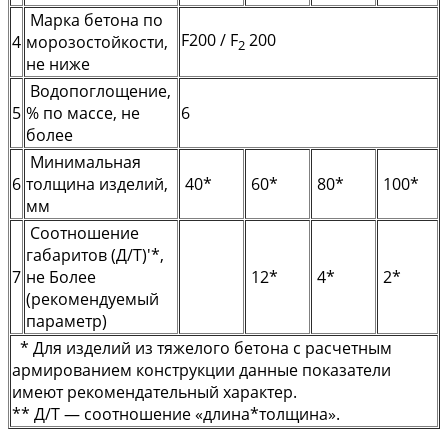
Марка бетона по
F200 / F
200
4
морозостойкости,
2
не ниже
Водопоглощение,
5
% по массе, не
6
более
Минимальная
6
толщина изделий,
40*
60*
80*
100*
мм
Соотношение
габаритов (Д/Т)'*,
7
не Более
12*
4*
2*
(рекомендуемый
параметр)
* Для изделий из тяжелого бетона с расчетным
армированием конструкции данные показатели
имеют рекомендательный характер.
** Д/Т — соотношение «длина*толщина».