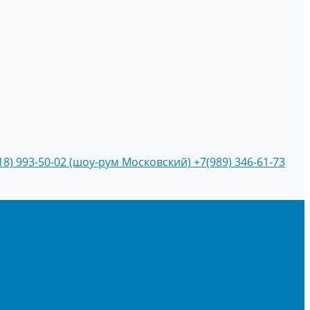
18) 993-50-02 (шоу-рум Московский)
+7(989) 346-61-73