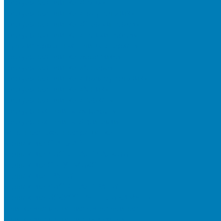
Тротуарная плитка «Соты»
Тротуарная плитка «Треугольник»
Тротуарная плитка «Старый город»
Тротуарная плитка «Новый город»
Мультиформатные плиты «Паркет»
Тротуарная плитка «Классико»
Тротуарная плитка «Антара»
Тротуарная плитка «Прямоугольник»
Тротуарная плитка «Антик»
Тротуарная плитка «Паркет»
Тротуарные плиты «Квадрат»
Тротуарные плиты «Оригами»
Бетонная газонная решетка
Коллекция СТАНДАРТ
Коллекция ЛИСТОПАД ГЛАДКИЙ
Коллекция СТОУНМИКС
Коллекция ГРАНИТ
Коллекция ЛИСТОПАД ГРАНИТ
Коллекция ИСКУССТВЕННЫЙ КАМЕНЬ
Плитка для мощения однослойная
Плитка для мощения «Квадрат»