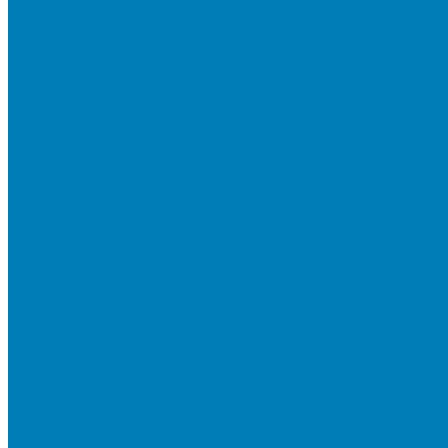
Бортовой камень
Бортовой камень (дорожные, тротуарные бордюры)
Бордюры садовые облегченные
Новинки
Стеновые блоки
Блоки бетонные стеновые и перегородочные
Блоки облицовочные гладкие
Блоки облицовочные с колотой фактурой
Колонные блоки и подпорный камень
Мощение
Укладка тротуарной плитки
Устройство дренажных систем
Устройство подпорных стен
Геодезия, проектирование, 3D-визуализация
О Компании
Технология производства
Лицензии и сертификаты
Фото объектов
Политика конфиденциальности
Сведения о работодателе