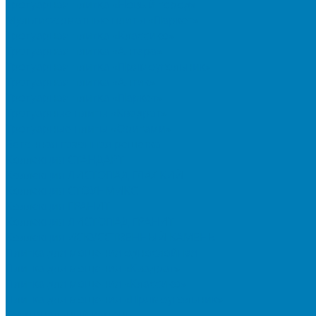
Тротуарная плитка «Новый город»
Мультиформатные плиты «Паркет»
Тротуарная плитка «Классико»
Тротуарная плитка «Антара»
Тротуарная плитка «Прямоугольник»
Тротуарная плитка «Антик»
Тротуарная плитка «Паркет»
Тротуарные плиты «Квадрат»
Тротуарные плиты «Оригами»
Бетонная газонная решетка
Коллекция СТАНДАРТ
Коллекция ЛИСТОПАД ГЛАДКИЙ
Коллекция СТОУНМИКС
Коллекция ГРАНИТ
Коллекция ЛИСТОПАД ГРАНИТ
Коллекция ИСКУССТВЕННЫЙ КАМЕНЬ
Плитка для мощения однослойная
Плитка для мощения «Квадрат»
Плитка для мощения «Классико»
Плитка для мощения «Прямоугольник»
Терминальный камень