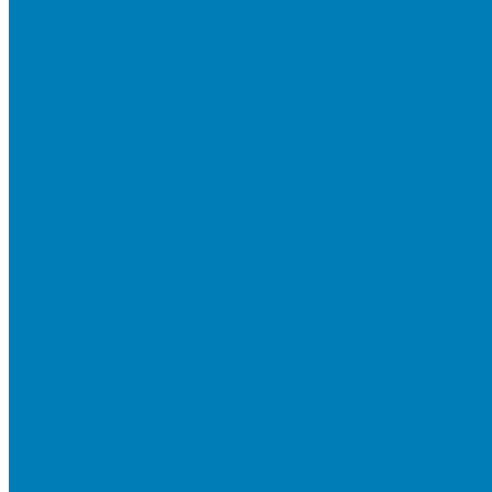
Мы в СМИ
Покупателям
Шоу-румы тротуарной плитки
Доставка
Доставка в регионы
Документы и раскладки
Отзывы и обращения
Советы по уходу за тротуарной плиткой
Статьи
Качество продукции
Видеогалерея
Карта объектов
Новости
Акции
Контакты
Фотогалерея
Продукция
Тротуарная плитка
Коллекция КОЛОРМИКС ГЛАДКИЙ
Коллекция КОЛОРМИКС ГРАНИТ