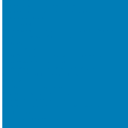
Плитка для мощения «Классико»
Плитка для мощения «Прямоугольник»
Терминальный камень
Бортовой камень
Бортовой камень (дорожные, тротуарные бордюры)
Бордюры садовые облегченные
Новинки
Стеновые блоки
Блоки бетонные стеновые и перегородочные
Блоки облицовочные гладкие
Блоки облицовочные с колотой фактурой
Колонные блоки и подпорный камень
Мощение
Укладка тротуарной плитки
Устройство дренажных систем
Устройство подпорных стен
Геодезия, проектирование, 3D-визуализация
О Компании
Технология производства
Лицензии и сертификаты